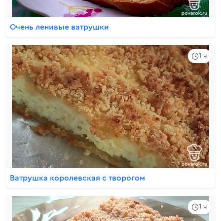
Очень ленивые ватрушки
1 ч
Ватрушка королевская с творогом
1 ч