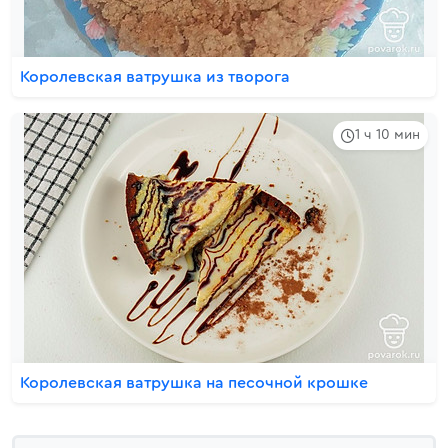
Королевская ватрушка из творога
1 ч 10 мин
Королевская ватрушка на песочной крошке