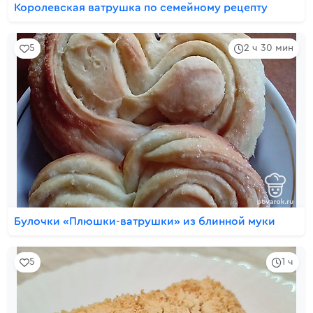
Королевская ватрушка по семейному рецепту
5
2 ч 30 мин
Булочки «Плюшки-ватрушки» из блинной муки
5
1 ч