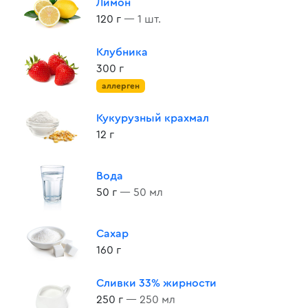
Лимон
120 г
— 1 шт.
Клубника
300 г
аллерген
Кукурузный крахмал
12 г
Вода
50 г
— 50 мл
Сахар
160 г
Сливки 33% жирности
250 г
— 250 мл