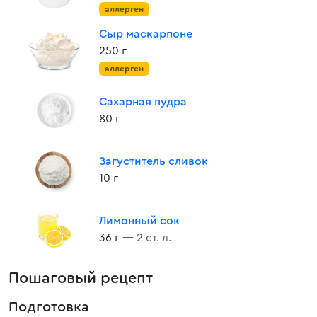
аллерген
Сыр маскарпоне
250 г
аллерген
Сахарная пудра
80 г
Загуститель сливок
10 г
Лимонный сок
36 г
— 2 ст. л.
Пошаговый рецепт
Подготовка