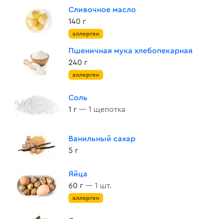
Сливочное масло
140 г
аллерген
Пшеничная мука хлебопекарная
240 г
аллерген
Соль
1 г
— 1 щепотка
Ванильный сахар
5 г
Яйца
60 г
— 1 шт.
аллерген