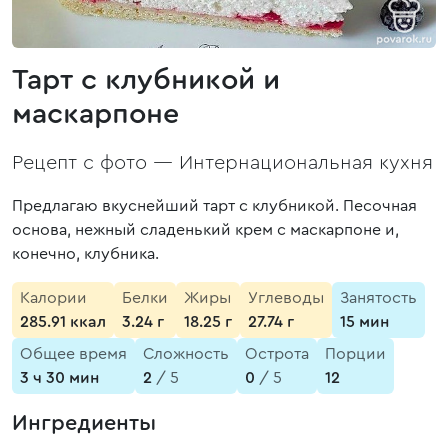
Тарт с клубникой и
маскарпоне
Рецепт с фото —
Интернациональная кухня
Предлагаю вкуснейший тарт с клубникой. Песочная
основа, нежный сладенький крем с маскарпоне и,
конечно, клубника.
Калории
Белки
Жиры
Углеводы
Занятость
285.91 ккал
3.24 г
18.25 г
27.74 г
15 мин
Общее время
Сложность
Острота
Порции
3 ч 30 мин
2
/ 5
0
/ 5
12
Ингредиенты