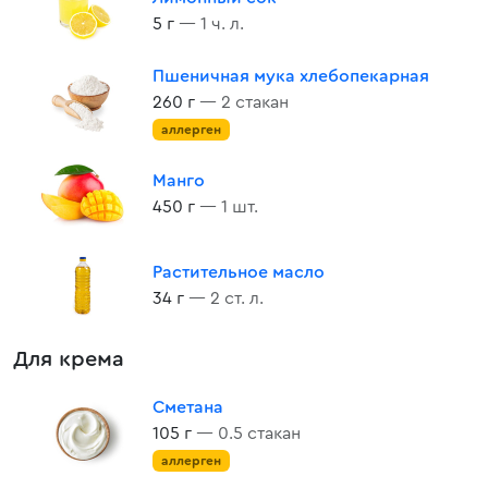
5 г
— 1 ч. л.
Пшеничная мука хлебопекарная
260 г
— 2 стакан
аллерген
Манго
450 г
— 1 шт.
Растительное масло
34 г
— 2 ст. л.
Для крема
Сметана
105 г
— 0.5 стакан
аллерген