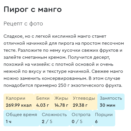
Пирог с манго
Рецепт с фото
Сладкое, но с легкой кислинкой манго станет
отличной начинкой для пирога на простом песочном
тесте. Разложите по нему кусочки свежих фруктов и
залейте сметанным кремом. Получится десерт,
похожий на чизкейк: с плотной основой и очень
нежной по вкусу и текстуре начинкой. Свежее манго
можно заменить консервированным. В этом случае
понадобится примерно 250 г экзотического фрукта.
Калории
Белки
Жиры
Углеводы
Занятость
269.99 ккал
4.03 г
14.78 г
29.38 г
30 мин
Общее время
Сложность
Острота
Порции
1 ч
2
/ 5
0
/ 5
6