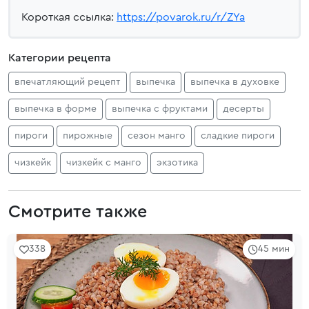
Короткая ссылка:
https://povarok.ru/r/ZYa
Категории рецепта
впечатляющий рецепт
выпечка
выпечка в духовке
выпечка в форме
выпечка с фруктами
десерты
пироги
пирожные
сезон манго
сладкие пироги
чизкейк
чизкейк с манго
экзотика
Смотрите также
338
45 мин