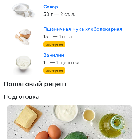
Сахар
50 г
— 2 ст. л.
Пшеничная мука хлебопекарная
15 г
— 1 ст. л.
аллерген
Ванилин
1 г
— 1 щепотка
аллерген
Пошаговый рецепт
Подготовка