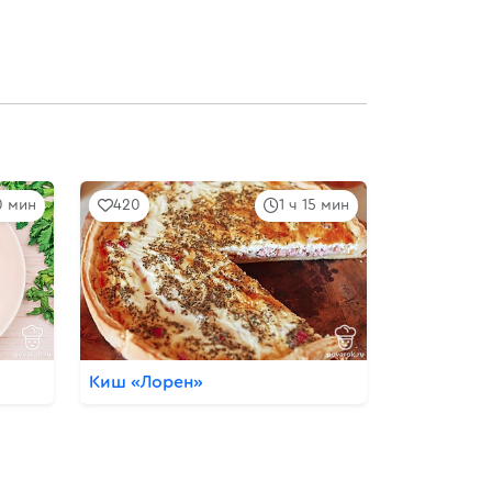
0 мин
420
1 ч 15 мин
Киш «Лорен»