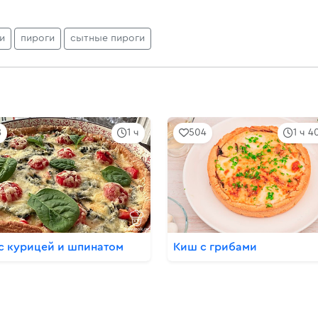
и
пироги
сытные пироги
8
1 ч
504
1 ч 4
с курицей и шпинатом
Киш с грибами