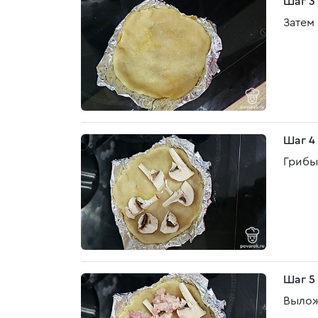
Шаг 3
Затем
Шаг 4
Грибы
Шаг 5
Вылож