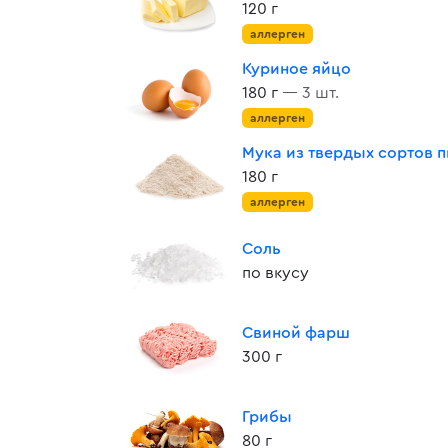
120 г
аллерген
Куриное яйцо
180 г
— 3 шт.
аллерген
Мука из твердых сортов
180 г
аллерген
Соль
по вкусу
Свиной фарш
300 г
Грибы
80 г