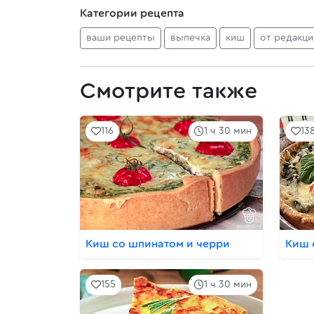
Категории рецепта
ваши рецепты
выпечка
киш
от редакци
Смотрите также
116
1 ч 30 мин
13
Киш со шпинатом и черри
Киш 
155
1 ч 30 мин