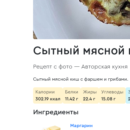
Сытный мясной 
Рецепт с фото —
Авторская кухня
Сытный мясной киш с фаршем и грибами.
Калории
Белки
Жиры
Углеводы
302.19 ккал
11.42 г
22.4 г
15.08 г
Ингредиенты
Маргарин