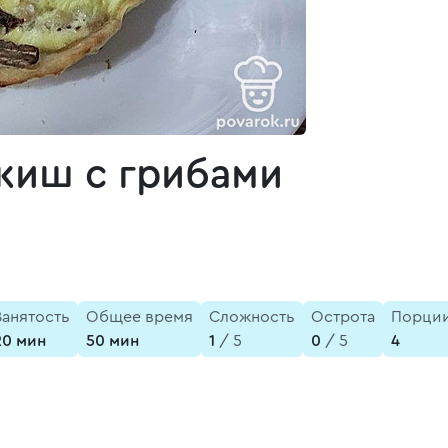
киш с грибами
Занятость
Общее время
Сложность
Острота
Порци
20 мин
50 мин
1
/ 5
0
/ 5
4