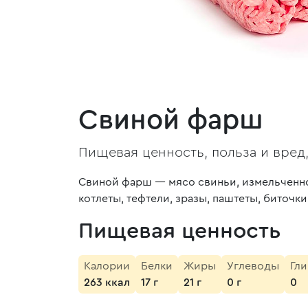
Свиной фарш
Пищевая ценность, польза и вред
Свиной фарш — мясо свиньи, измельченно
котлеты, тефтели, зразы, паштеты, биточки
Пищевая ценность
Калории
Белки
Жиры
Углеводы
Гл
263 ккал
17 г
21 г
0 г
0