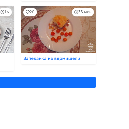
1 ч
20
35 мин
Запеканка из вермишели