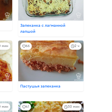
Запеканка с лагманной
лапшой
0 мин
66
2 ч
Пастушья запеканка
0 мин
41
30 мин