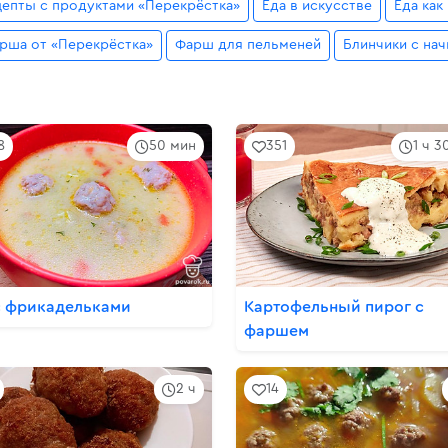
епты с продуктами «Перекрёстка»
Еда в искусстве
Еда как
арша от «Перекрёстка»
Фарш для пельменей
Блинчики с на
8
50 мин
351
1 ч 3
с фрикадельками
Картофельный пирог с
фаршем
2 ч
14