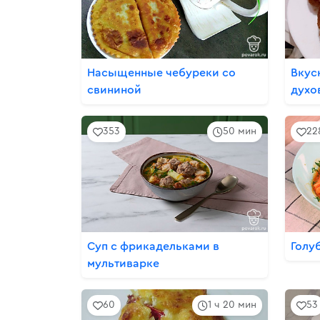
Насыщенные чебуреки со
Вкус
свининой
духо
353
50 мин
22
Суп с фрикадельками в
Голу
мультиварке
60
1 ч 20 мин
53