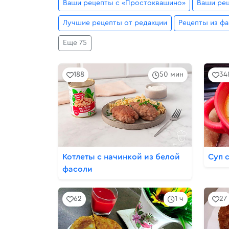
Ваши рецепты с «Простоквашино»
Ваши рец
Лучшие рецепты от редакции
Рецепты из ф
Еще 75
188
50 мин
34
Котлеты с начинкой из белой
Суп 
фасоли
62
1 ч
27