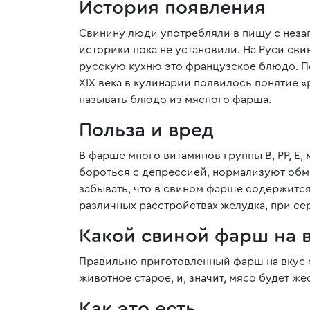
История появления
Свинину люди употребляли в пищу с незапа
историки пока не установили. На Руси свин
русскую кухню это французское блюдо. По
XIX века в кулинарии появилось понятие «р
называть блюдо из мясного фарша.
Польза и вред
В фарше много витаминов группы В, РР, Е,
бороться с депрессией, нормализуют обме
забывать, что в свином фарше содержится
различных расстройствах желудка, при се
Какой свиной фарш на 
Правильно приготовленный фарш на вкус с
животное старое, и, значит, мясо будет ж
Как это есть