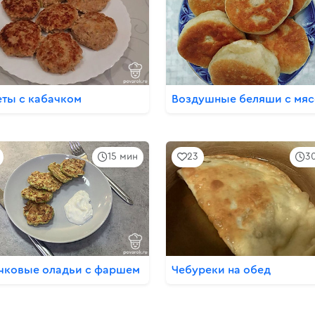
еты с кабачком
Воздушные беляши с мя
15 мин
23
3
чковые оладьи с фаршем
Чебуреки на обед