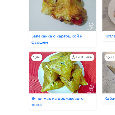
Запеканка с картошкой и
Котл
фаршем
41
1 ч 10 мин
33
Эчпочмак из дрожжевого
Каба
теста