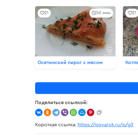
21
50 мин
21
Осетинский пирог с мясом
Котл
Поделиться ссылкой:
Короткая ссылка:
https://povarok.ru/p/g3