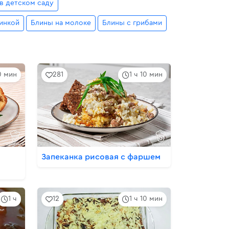
 в детском саду
чинкой
Блины на молоке
Блины с грибами
0 мин
281
1 ч 10 мин
Запеканка рисовая с фаршем
1 ч
12
1 ч 10 мин