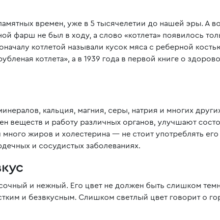
мятных времен, уже в 5 тысячелетии до нашей эры. А во
ой фарш не был в ходу, а слово «котлета» появилось толь
началу котлетой называли кусок мяса с реберной костью
убленая котлета», а в 1939 года в первой книге о здоров
 минералов, кальция, магния, серы, натрия и многих друг
н веществ и работу различных органов, улучшают состо
 много жиров и холестерина — не стоит употреблять его 
рдечных и сосудистых заболеваниях.
вкус
очный и нежный. Его цвет не должен быть слишком темн
естким и безвкусным. Слишком светлый цвет говорит о го