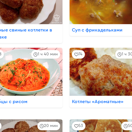
ные свиные котлетки в
Суп с фрикадельками
вке
8
1 ч 40 мин
74
1 ч 3
бцы с рисом
Котлеты «Ароматные»
20 мин
53
5