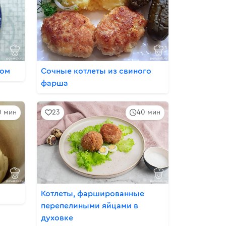
сом
Сочные котлеты из свиного
фарша
0 мин
23
40 мин
Котлеты, фаршированные
перепелиными яйцами в
духовке