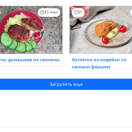
35 мин
21
еты домашние из свинины
Котлетки из индейки со
свиным фаршем
Загрузить еще