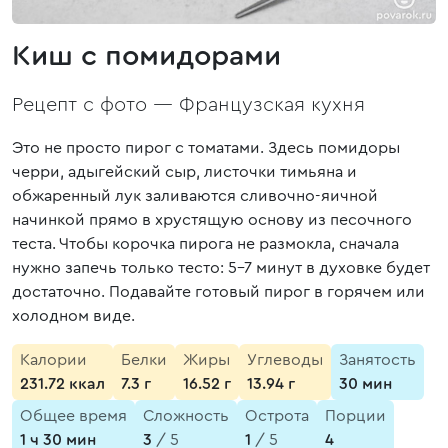
Киш с помидорами
Рецепт с фото —
Французская кухня
Это не просто пирог с томатами. Здесь помидоры
черри, адыгейский сыр, листочки тимьяна и
обжаренный лук заливаются сливочно-яичной
начинкой прямо в хрустящую основу из песочного
теста. Чтобы корочка пирога не размокла, сначала
нужно запечь только тесто: 5-7 минут в духовке будет
достаточно. Подавайте готовый пирог в горячем или
холодном виде.
Калории
Белки
Жиры
Углеводы
Занятость
231.72 ккал
7.3 г
16.52 г
13.94 г
30 мин
Общее время
Сложность
Острота
Порции
1 ч 30 мин
3
/ 5
1
/ 5
4