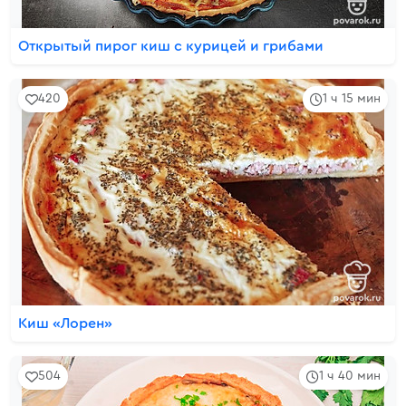
Открытый пирог киш с курицей и грибами
420
1 ч 15 мин
Киш «Лорен»
504
1 ч 40 мин