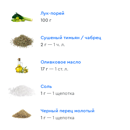
Лук-порей
100 г
Сушеный тимьян / чабрец
2 г
— 1 ч. л.
Оливковое масло
17 г
— 1 ст. л.
Соль
1 г
— 1 щепотка
Черный перец молотый
1 г
— 1 щепотка