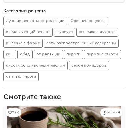
Категории рецепта
Лучшие рецепты от редакции
Осенние рецепты
впечатляющий рецепт
выпечка
выпечка в духовке
выпечка в форме
есть распространенные аллергены
киш
обед
от редакции
пироги
пироги с сыром
пироги со сливочным маслом
сезон помидоров
сытные пироги
Смотрите также
222
50 мин