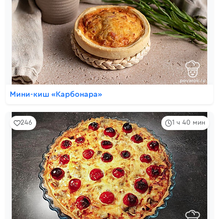
Мини-киш «Карбонара»
246
1 ч 40 мин