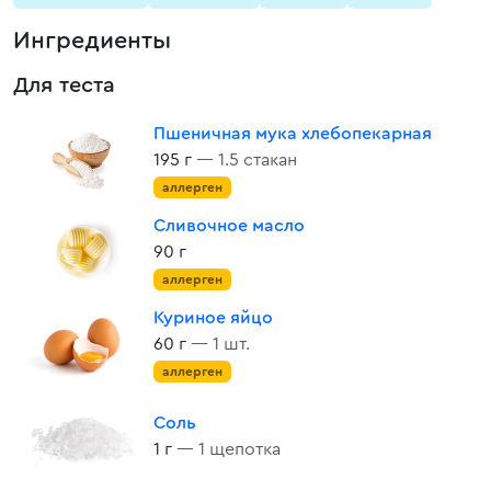
Ингредиенты
Для теста
Пшеничная мука хлебопекарная
195 г
— 1.5 стакан
аллерген
Сливочное масло
90 г
аллерген
Куриное яйцо
60 г
— 1 шт.
аллерген
Соль
1 г
— 1 щепотка