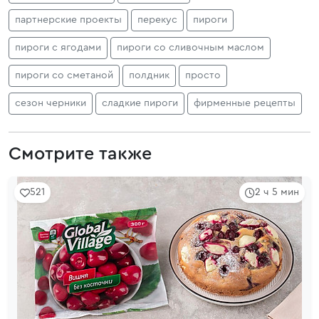
партнерские проекты
перекус
пироги
пироги с ягодами
пироги со сливочным маслом
пироги со сметаной
полдник
просто
сезон черники
сладкие пироги
фирменные рецепты
Смотрите также
521
2 ч 5 мин