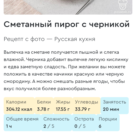
Сметанный пирог с черникой
Рецепт с фото —
Русская кухня
Выпечка на сметане получается пышной и слегка
влажной. Черника добавит выпечке легкую кислинку
и едва заметную сладость. При желании вы можете
положить в качестве начинки красную или черную
смородину. А можно смешать разные ягоды, чтобы
вкус получился более разнообразным.
Калории
Белки
Жиры
Углеводы
Занятость
304.12 ккал
3.78 г
17.55 г
33.79 г
20 мин
Общее время
Сложность
Острота
Порции
1 ч
2
/ 5
0
/ 5
6