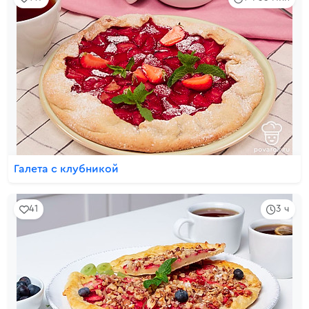
Галета с клубникой
41
3 ч