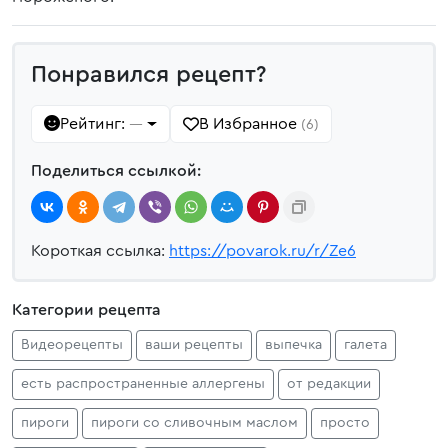
Понравился рецепт?
Рейтинг:
В Избранное
—
(6)
Поделиться ссылкой:
Короткая ссылка:
https://povarok.ru/r/Ze6
Категории рецепта
Видеорецепты
ваши рецепты
выпечка
галета
есть распространенные аллергены
от редакции
пироги
пироги со сливочным маслом
просто