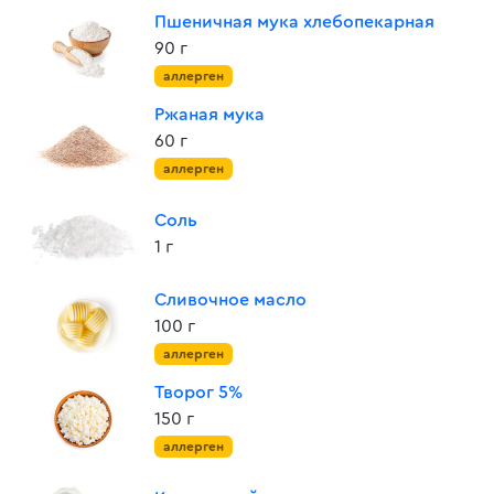
Пшеничная мука хлебопекарная
90 г
аллерген
Ржаная мука
60 г
аллерген
Соль
1 г
Сливочное масло
100 г
аллерген
Творог 5%
150 г
аллерген