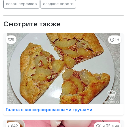
сезон персиков
сладкие пироги
Смотрите также
8
1 ч
Галета с консервированными грушами
149
1 ч 35 мин