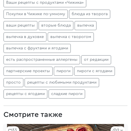
Ваши рецепты с продуктами «Чижика»
Покупки в Чижике по‑умному
блюда из творога
ваши рецепты
вторые блюда
выпечка
выпечка в духовке
выпечка с творогом
выпечка с фруктами и ягодами
есть распространенные аллергены
от редакции
партнерские проекты
пироги
пироги с ягодами
просто
рецепты с любимыми продуктами
рецепты с ягодами
сладкие пироги
Смотрите также
33
2 ч