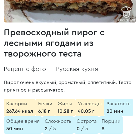
Превосходный пирог с
лесными ягодами из
творожного теста
Рецепт с фото —
Русская кухня
Пирог очень вкусный, ароматный, аппетитный. Тесто
приятное и рассыпчатое.
Калории
Белки
Жиры
Углеводы
Занятость
267.64 ккал
6.18 г
10.28 г
40.05 г
20 мин
Общее время
Сложность
Острота
Порции
50 мин
2
/ 5
0
/ 5
8