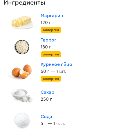
Ингредиенты
Маргарин
120 г
аллерген
Творог
180 г
аллерген
Куриное яйцо
60 г
— 1 шт.
аллерген
Сахар
250 г
Сода
5 г
— 1 ч. л.