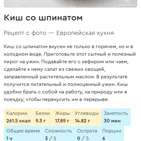
Киш со шпинатом
Рецепт с фото —
Европейская кухня
Киш со шпинатом вкусен не только в горячем, но и в
холодном виде. Приготовьте этот сытный и полезный
пирог на ужин. Подавайте его с кефиром или чаем,
сделайте к нему салат из свежих овощей,
заправленный растительным маслом. В результате
получится питательный и полноценный ужин. Киш
удобно брать с собой на работу, на природу или в
поездку, чтобы перекусить им в перерыве.
Калории
Белки
Жиры
Углеводы
Занятость
261.5 ккал
9.3 г
17.89 г
14.82 г
30 мин
Общее время
Сложность
Острота
Порции
1 ч
3
/ 5
0
/ 5
6