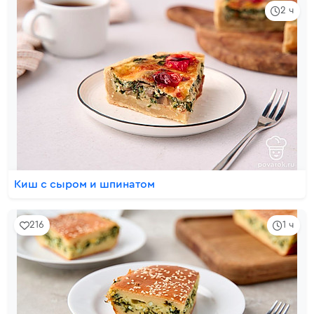
2 ч
Киш с сыром и шпинатом
216
1 ч