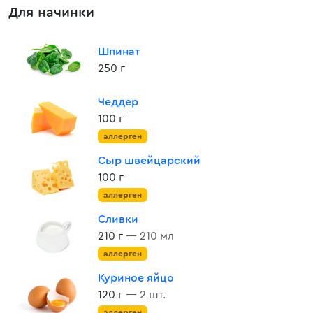
Для начинки
Шпинат
250 г
Чеддер
100 г
аллерген
Сыр швейцарский
100 г
аллерген
Сливки
210 г
— 210 мл
аллерген
Куриное яйцо
120 г
— 2 шт.
аллерген