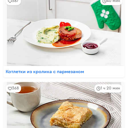
387
40 мин
Котлетки из кролика с пармезаном
368
1 ч 20 мин