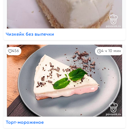
Чизкейк без выпечки
456
4 ч 10 мин
Торт-мороженое