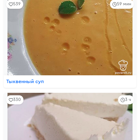
539
59 мин
Тыквенный суп
330
3 ч