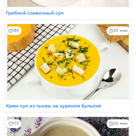
Грибной сливочный суп
189
30 мин
Крем-суп из тыквы на курином бульоне
173
50 мин