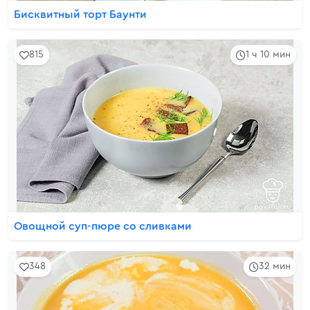
Бисквитный торт Баунти
815
1 ч 10 мин
Овощной суп-пюре со сливками
348
32 мин