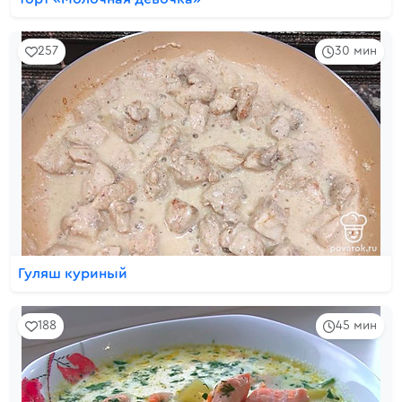
257
30 мин
Гуляш куриный
188
45 мин