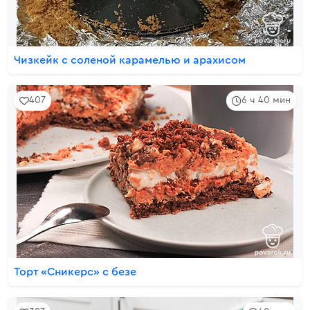
Чизкейк с соленой карамелью и арахисом
407
6 ч 40 мин
Торт «Сникерс» с безе