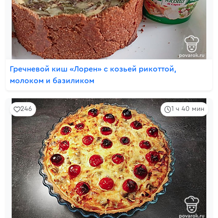
Гречневой киш «Лорен» с козьей рикоттой,
молоком и базиликом
246
1 ч 40 мин