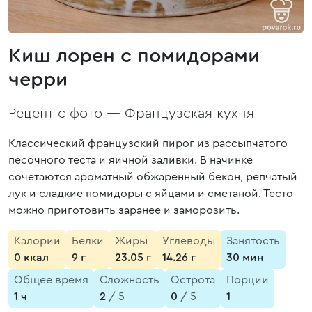
Киш лорен с помидорами
черри
Рецепт с фото —
Французская кухня
Классический французский пирог из рассыпчатого
песочного теста и яичной заливки. В начинке
сочетаются ароматный обжаренный бекон, репчатый
лук и сладкие помидоры с яйцами и сметаной. Тесто
можно приготовить заранее и заморозить.
Калории
Белки
Жиры
Углеводы
Занятость
0 ккал
9 г
23.05 г
14.26 г
30 мин
Общее время
Сложность
Острота
Порции
1 ч
2
/ 5
0
/ 5
1