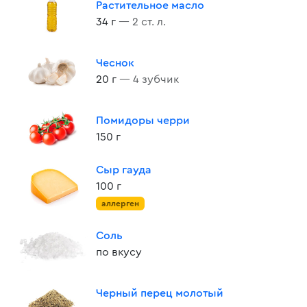
Растительное масло
34 г
— 2 ст. л.
Чеснок
20 г
— 4 зубчик
Помидоры черри
150 г
Сыр гауда
100 г
аллерген
Соль
по вкусу
Черный перец молотый