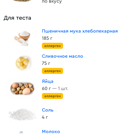
по вкусу
Для теста
Пшеничная мука хлебопекарная
185 г
аллерген
Сливочное масло
75 г
аллерген
Яйца
60 г
— 1 шт.
аллерген
Соль
4 г
Молоко