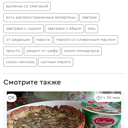
выпечка со сметаной
есть распространенные аллергены
завтрак
завтраки с сыром
завтраки с яйцом
киш
от редакции
пироги
пироги со сливочным маслом
просто
рецепт от шефа
сезон помидоров
сезон чеснока
сытные пироги
Смотрите также
8
1 ч 30 мин