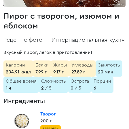
Пирог с творогом, изюмом и
яблоком
Рецепт с фото —
Интернациональная кухня
Вкусный пирог, легок в приготовлении!
Калории
Белки
Жиры
Углеводы
Занятость
204.91 ккал
7.99 г
9.17 г
27.89 г
20 мин
Общее время
Сложность
Острота
Порции
1 ч
2
/ 5
0
/ 5
6
Ингредиенты
Творог
200 г
аллерген