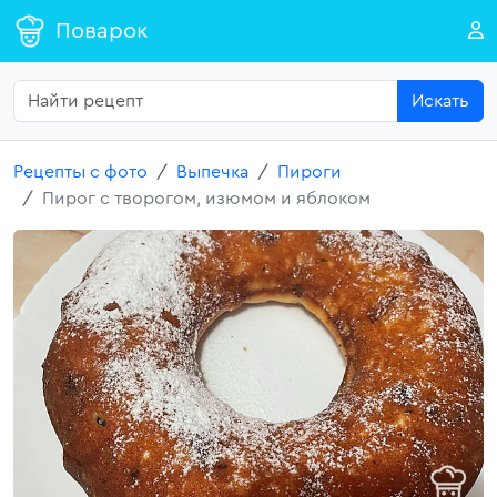
Поварок
Искать
Рецепты с фото
Выпечка
Пироги
Пирог с творогом, изюмом и яблоком