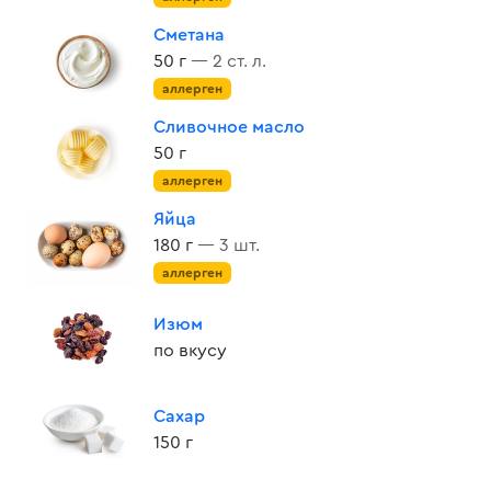
Сметана
50 г
— 2 ст. л.
аллерген
Сливочное масло
50 г
аллерген
Яйца
180 г
— 3 шт.
аллерген
Изюм
по вкусу
Сахар
150 г