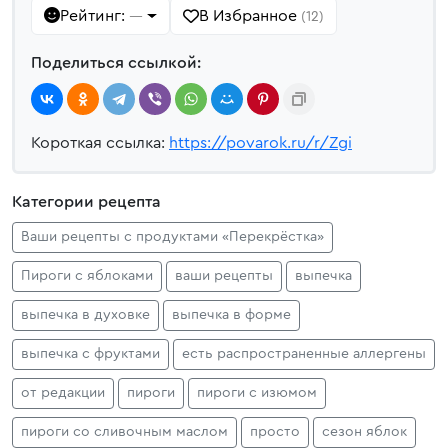
Рейтинг:
В Избранное
—
(12)
Поделиться ссылкой:
Короткая ссылка:
https://povarok.ru/r/Zgi
Категории рецепта
Ваши рецепты с продуктами «Перекрёстка»
Пироги с яблоками
ваши рецепты
выпечка
выпечка в духовке
выпечка в форме
выпечка с фруктами
есть распространенные аллергены
от редакции
пироги
пироги с изюмом
пироги со сливочным маслом
просто
сезон яблок