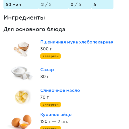
50 мин
2
/ 5
0
/ 5
4
Ингредиенты
Для основного блюда
Пшеничная мука хлебопекарная
300 г
аллерген
Сахар
80 г
Сливочное масло
70 г
аллерген
Куриное яйцо
120 г
— 2 шт.
аллерген