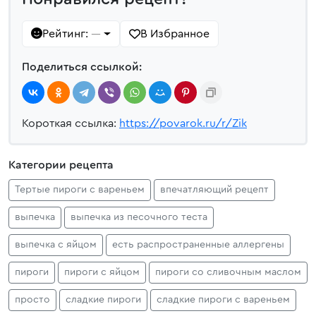
Рейтинг:
В Избранное
—
Поделиться ссылкой:
Короткая ссылка:
https://povarok.ru/r/Zik
Категории рецепта
Тертые пироги с вареньем
впечатляющий рецепт
выпечка
выпечка из песочного теста
выпечка с яйцом
есть распространенные аллергены
пироги
пироги с яйцом
пироги со сливочным маслом
просто
сладкие пироги
сладкие пироги с вареньем