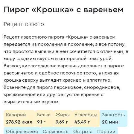
Пирог «Крошка» с вареньем
Рецепт с фото
Рецепт известного пирога «Крошка» с вареньем
передается из поколения в поколение, а все потому,
что простота выпечки в нем сочетается с отличным, в
меру сладким вкусом и интересной текстурой.
Вязкое, кисло-сладкое варенье дополняет в пироге
рассыпчатое и сдобное песочное тесто, а нежная
крошка сверху выглядит красиво и аппетитно.
Возьмите для пирога персиковое, смородиновое,
крыжовенное или другое густое варенье с
выразительным вкусом.
Калории
Белки
Жиры
Углеводы
Занятость
278.92 ккал
9.1 г
9.69 г
45.49 г
20 мин
Общее время
Сложность
Острота
Порции