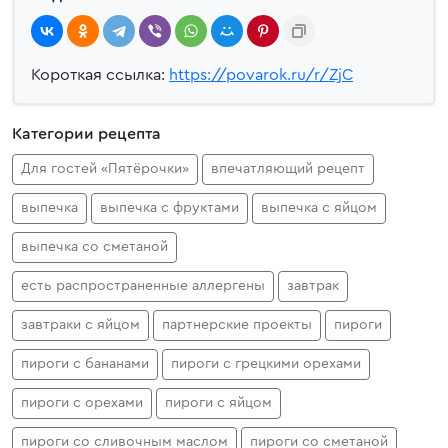
Короткая ссылка:
https://povarok.ru/r/ZjC
Категории рецепта
Для гостей «Пятёрочки»
впечатляющий рецепт
выпечка
выпечка с фруктами
выпечка с яйцом
выпечка со сметаной
есть распространенные аллергены
завтрак
завтраки с яйцом
партнерские проекты
пироги
пироги с бананами
пироги с грецкими орехами
пироги с орехами
пироги с яйцом
пироги со сливочным маслом
пироги со сметаной