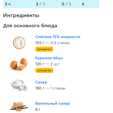
2 ч
2
/ 5
0
/ 5
6
Ингредиенты
Для основного блюда
Сметана 15% жирности
105 г
— 0.5 стакан
аллерген
Куриное яйцо
120 г
— 2 шт.
аллерген
Сахар
180 г
— 1 стакан
Ванильный сахар
8 г