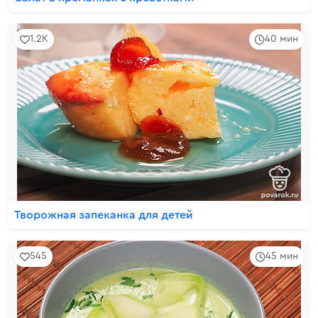
1.2K
40 мин
Творожная запеканка для детей
545
45 мин