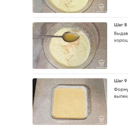
Шаг 8
Выдав
хорош
Шаг 9
Форму
выпек