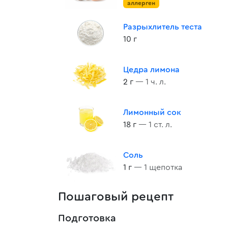
аллерген
Разрыхлитель теста
10 г
Цедра лимона
2 г
— 1 ч. л.
Лимонный сок
18 г
— 1 ст. л.
Соль
1 г
— 1 щепотка
Пошаговый рецепт
Подготовка