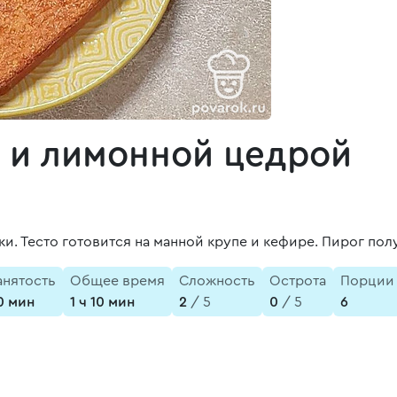
 и лимонной цедрой
и. Тесто готовится на манной крупе и кефире. Пирог по
анятость
Общее время
Сложность
Острота
Порции
0 мин
1 ч 10 мин
2
/ 5
0
/ 5
6