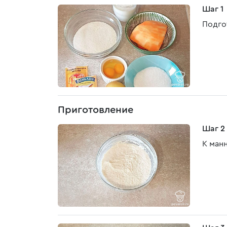
Шаг 1
Подго
Приготовление
Шаг 2
К ман