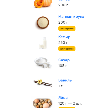
200 г
Манная крупа
200 г
аллерген
Кефир
250 г
аллерген
Сахар
105 г
Ваниль
1 г
Яйца
120 г
— 2 шт.