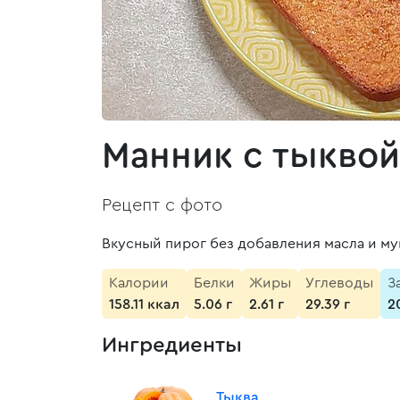
Манник с тыквой
Рецепт с фото
Вкусный пирог без добавления масла и мук
Калории
Белки
Жиры
Углеводы
З
158.11 ккал
5.06 г
2.61 г
29.39 г
2
Ингредиенты
Тыква