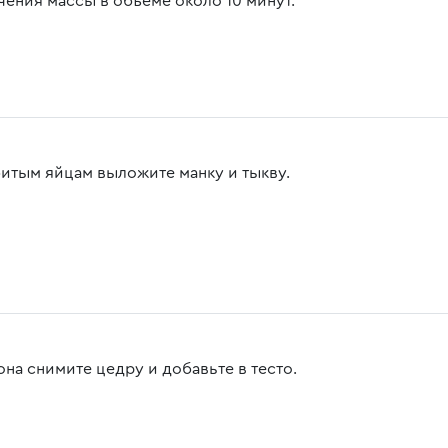
чения массы в объеме около 10 минут.
битым яйцам выложите манку и тыкву.
она снимите цедру и добавьте в тесто.