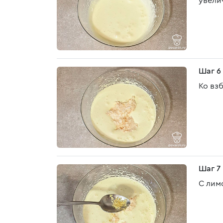
увели
Шаг 6
Ко вз
Шаг 7
С лим