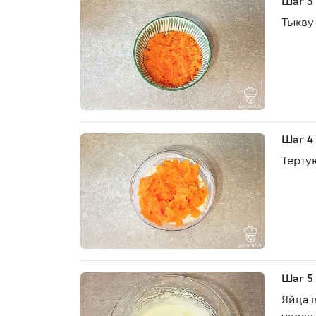
Шаг 3
Тыкву 
Шаг 4
Терту
Шаг 5
Яйца 