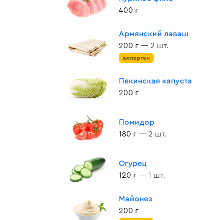
400 г
Армянский лаваш
200 г
— 2 шт.
аллерген
Пекинская капуста
200 г
Помидор
180 г
— 2 шт.
Огурец
120 г
— 1 шт.
Майонез
200 г