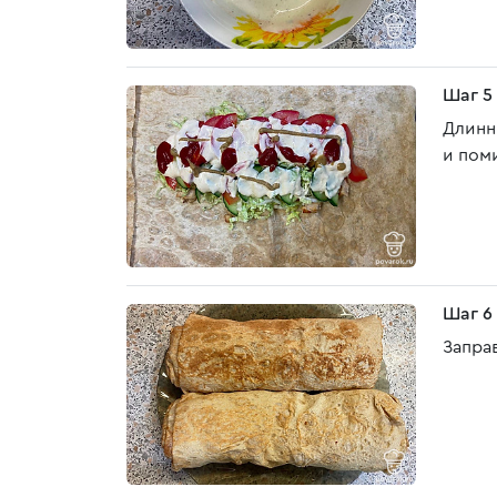
Шаг 5
Длинн
и пом
Шаг 6
Запра