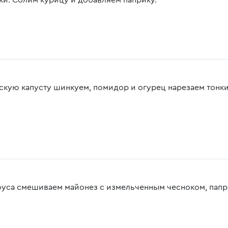
ки. Солим курицу и добавляем паприку.
скую капусту шинкуем, помидор и огурец нарезаем тонк
оуса смешиваем майонез с измельченным чесноком, пап