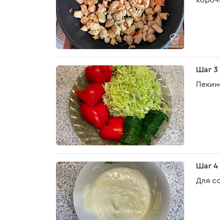
короч
Шаг 3
Пекин
Шаг 4
Для с