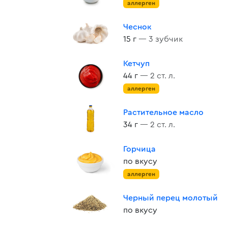
аллерген
Чеснок
15 г
— 3 зубчик
Кетчуп
44 г
— 2 ст. л.
аллерген
Растительное масло
34 г
— 2 ст. л.
Горчица
по вкусу
аллерген
Черный перец молотый
по вкусу