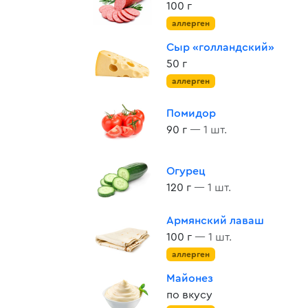
100 г
аллерген
Сыр «голландский»
50 г
аллерген
Помидор
90 г
— 1 шт.
Огурец
120 г
— 1 шт.
Армянский лаваш
100 г
— 1 шт.
аллерген
Майонез
по вкусу