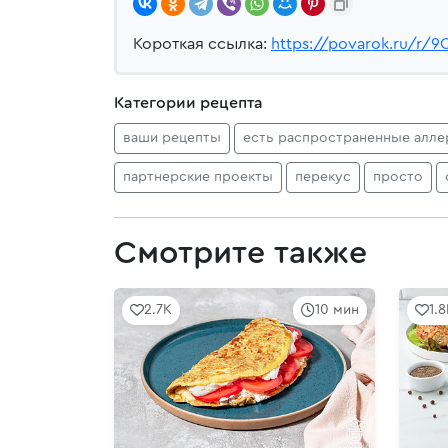
Короткая ссылка:
https://povarok.ru/r/9
Категории рецепта
ваши рецепты
есть распространенные алле
партнерские проекты
перекус
просто
Смотрите также
2.7K
10 мин
1.