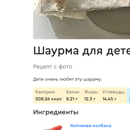
Шаурма для дет
Рецепт с фото
Дети очень любят эту шаурму.
Калории
Белки
Жиры
Углеводы
208.26 ккал
8.21 г
12.3 г
14.45 г
Ингредиенты
Копченая колбаса