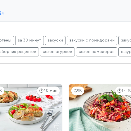
Qs
ргены
за 30 минут
закуски
закуски с помидорами
заку
сборник рецептов
сезон огурцов
сезон помидоров
шау
8K
40 мин
1K
1 ч 