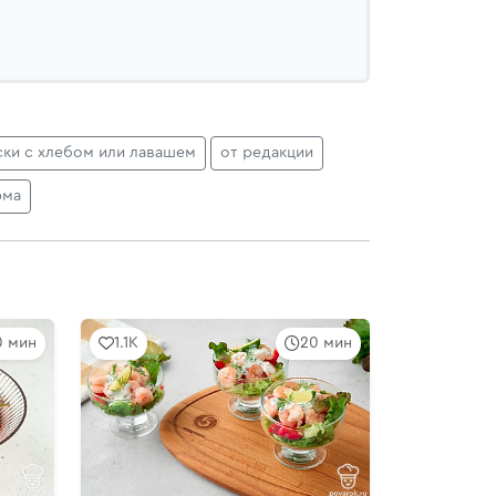
ски с хлебом или лавашем
от редакции
рма
10 мин
1.1K
20 мин