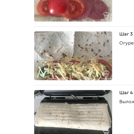
Шаг 3
Огуре
Шаг 4
Выложи