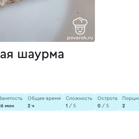
рая шаурма
Занятость
Общее время
Сложность
Острота
Порци
16 мин
2 ч
1
/ 5
0
/ 5
2