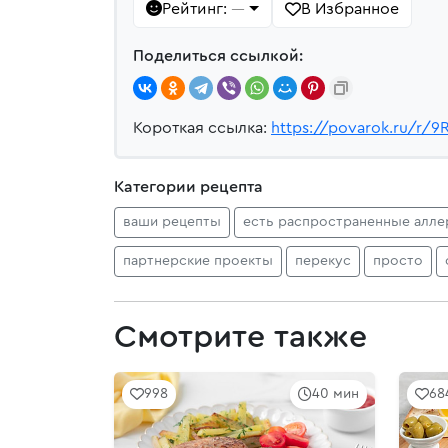
Рейтинг:
В Избранное
—
Поделиться ссылкой:
Короткая ссылка:
https://povarok.ru/r/9
Категории рецепта
ваши рецепты
есть распространенные алле
партнерские проекты
перекус
просто
Смотрите также
998
40 мин
68