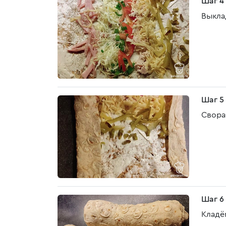
Шаг 4
Выкла
Шаг 5
Свора
Шаг 6
Кладём