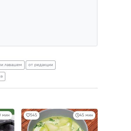
ли лавашем
от редакции
ма
0 мин
545
45 мин