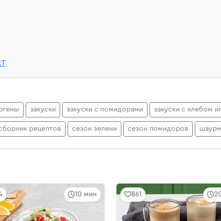
RT
ргены
закуски
закуски с помидорами
закуски с хлебом и
сборник рецептов
сезон зелени
сезон помидоров
шаур
4
10 мин
861
2