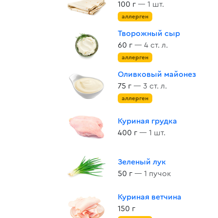
100 г
— 1 шт.
аллерген
Творожный сыр
60 г
— 4 ст. л.
аллерген
Оливковый майонез
75 г
— 3 ст. л.
аллерген
Куриная грудка
400 г
— 1 шт.
Зеленый лук
50 г
— 1 пучок
Куриная ветчина
150 г