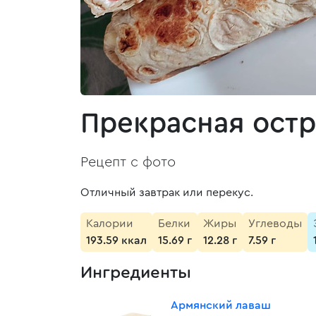
Прекрасная ост
Рецепт с фото
Отличный завтрак или перекус.
Калории
Белки
Жиры
Углеводы
193.59 ккал
15.69 г
12.28 г
7.59 г
Ингредиенты
Армянский лаваш