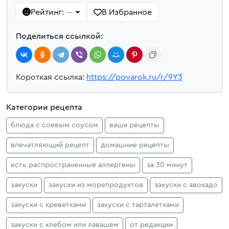
Рейтинг:
В Избранное
—
Поделиться ссылкой:
Короткая ссылка:
https://povarok.ru/r/9Y3
Категории рецепта
блюда с соевым соусом
ваши рецепты
впечатляющий рецепт
домашние рецепты
есть распространенные аллергены
за 30 минут
закуски
закуски из морепродуктов
закуски с авокадо
закуски с креветками
закуски с тарталетками
закуски с хлебом или лавашем
от редакции