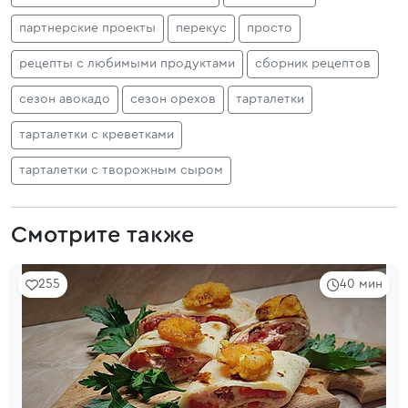
партнерские проекты
перекус
просто
рецепты с любимыми продуктами
сборник рецептов
сезон авокадо
сезон орехов
тарталетки
тарталетки с креветками
тарталетки с творожным сыром
Смотрите также
255
40 мин