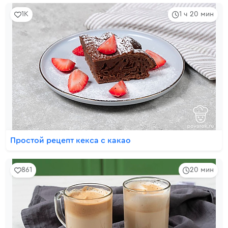
1K
1 ч 20 мин
Простой рецепт кекса с какао
861
20 мин