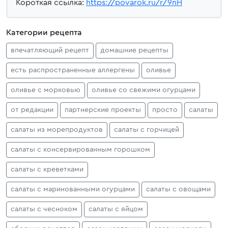
Короткая ссылка:
https://povarok.ru/r/9nH
Категории рецепта
впечатляющий рецепт
домашние рецепты
есть распространенные аллергены
оливье
оливье с морковью
оливье со свежими огурцами
от редакции
партнерские проекты
просто
салаты
салаты из морепродуктов
салаты с горчицей
салаты с консервированным горошком
салаты с креветками
салаты с маринованными огурцами
салаты с овощами
салаты с чесноком
салаты с яйцом