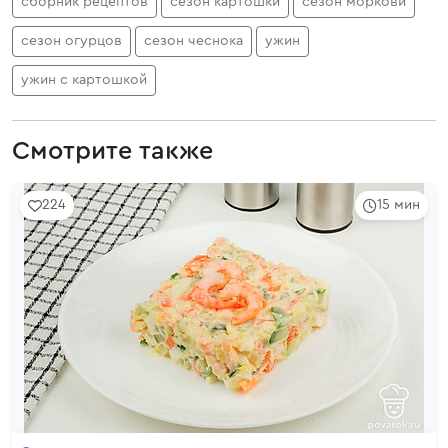
сборник рецептов
сезон картошки
сезон моркови
сезон огурцов
сезон чеснока
ужин
ужин с картошкой
Смотрите также
224
15 мин