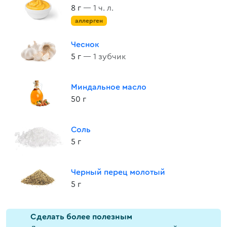
8 г
— 1 ч. л.
аллерген
Чеснок
5 г
— 1 зубчик
Миндальное масло
50 г
Соль
5 г
Черный перец молотый
5 г
Cделать более полезным