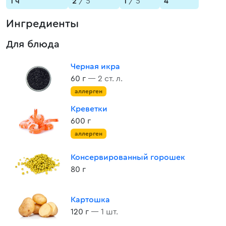
1 ч
2
/ 5
1
/ 5
4
Ингредиенты
Для блюда
Черная икра
60 г
— 2 ст. л.
аллерген
Креветки
600 г
аллерген
Консервированный горошек
80 г
Картошка
120 г
— 1 шт.