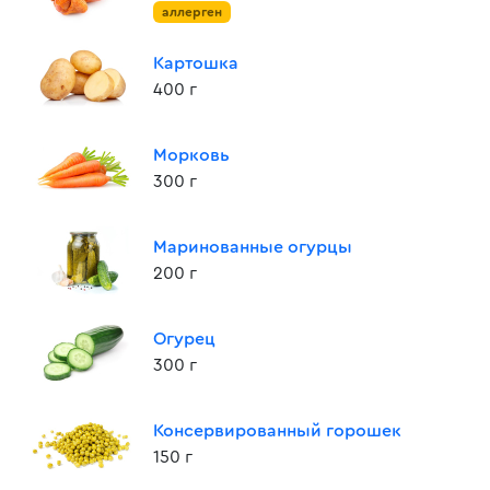
аллерген
Картошка
400 г
Морковь
300 г
Маринованные огурцы
200 г
Огурец
300 г
Консервированный горошек
150 г