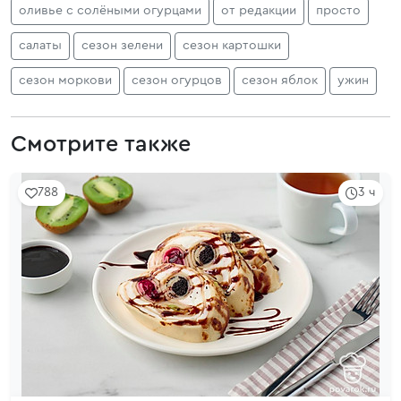
оливье с солёными огурцами
от редакции
просто
салаты
сезон зелени
сезон картошки
сезон моркови
сезон огурцов
сезон яблок
ужин
Смотрите также
788
3 ч