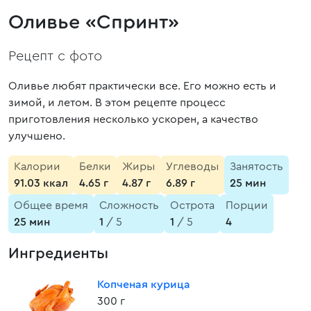
Оливье «Спринт»
Рецепт с фото
Оливье любят практически все. Его можно есть и
зимой, и летом. В этом рецепте процесс
приготовления несколько ускорен, а качество
улучшено.
Калории
Белки
Жиры
Углеводы
Занятость
91.03 ккал
4.65 г
4.87 г
6.89 г
25 мин
Общее время
Сложность
Острота
Порции
25 мин
1
/ 5
1
/ 5
4
Ингредиенты
Копченая курица
300 г