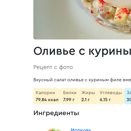
Оливье с курин
Рецепт с фото
Вкусный салат оливье с куриным филе вм
Калории
Белки
Жиры
Углеводы
З
79.84 ккал
7.99 г
2.1 г
6.15 г
3
Ингредиенты
Морковь