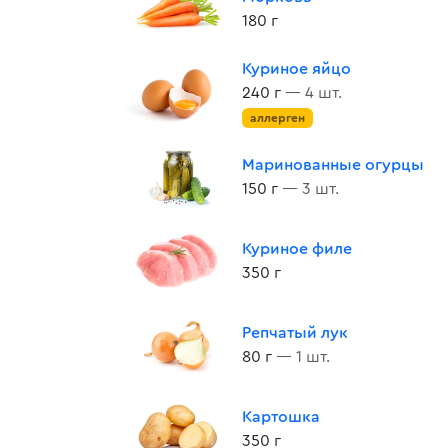
180 г
Куриное яйцо
240 г
— 4 шт.
аллерген
Маринованные огурцы
150 г
— 3 шт.
Куриное филе
350 г
Репчатый лук
80 г
— 1 шт.
Картошка
350 г