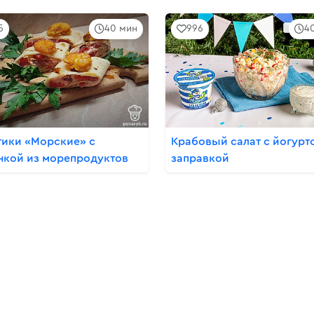
5
40 мин
996
4
тики «Морские» с
Крабовый салат с йогурт
нкой из морепродуктов
заправкой