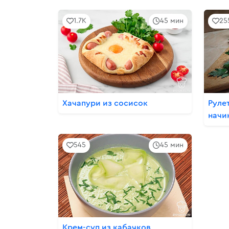
1.7K
45 мин
25
Хачапури из сосисок
Руле
начи
545
45 мин
Крем-суп из кабачков