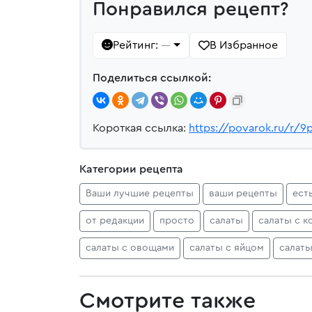
Понравился рецепт?
Рейтинг:
В Избранное
—
Поделиться ссылкой:
Короткая ссылка:
https://povarok.ru/r/9
Категории рецепта
Ваши лучшие рецепты
ваши рецепты
ест
от редакции
просто
салаты
салаты с 
салаты с овощами
салаты с яйцом
салаты
Смотрите также