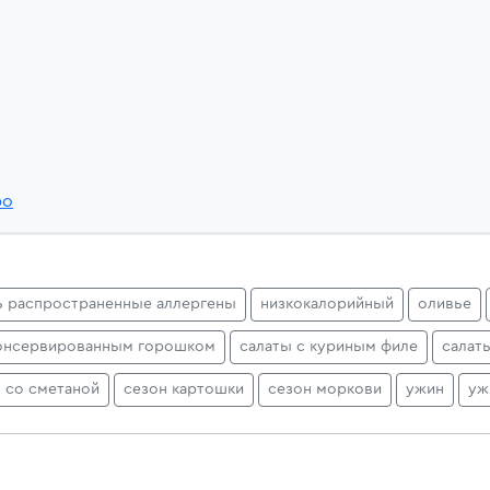
po
ь распространенные аллергены
низкокалорийный
оливье
консервированным горошком
салаты с куриным филе
салат
 со сметаной
сезон картошки
сезон моркови
ужин
уж