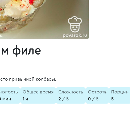
ым филе
есто привычной колбасы.
анятость
Общее время
Сложность
Острота
Порции
0 мин
1 ч
2
/ 5
0
/ 5
5