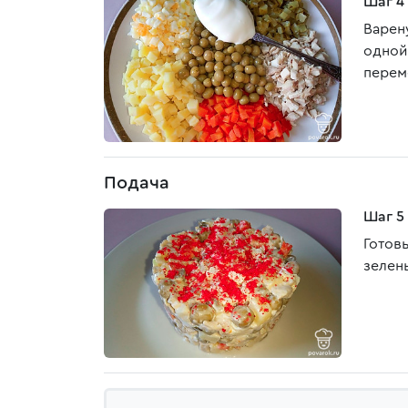
Шаг 4
Варен
одной
перем
Подача
Шаг 5
Готов
зелен