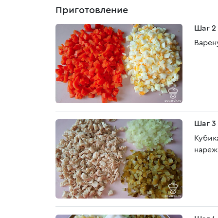
Приготовление
Шаг 2
Варен
Шаг 3
Кубик
нареж