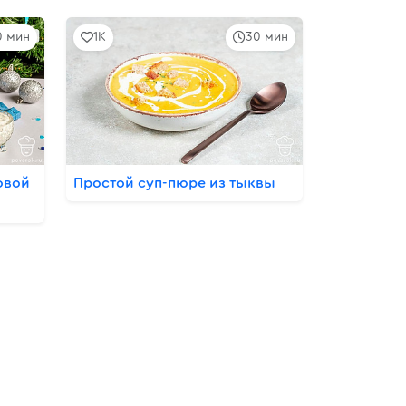
0 мин
1K
30 мин
овой
Простой суп-пюре из тыквы