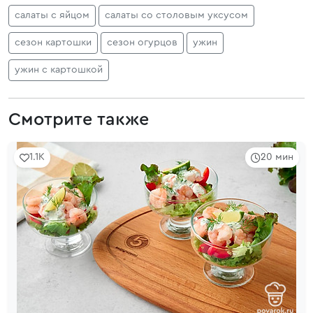
салаты с яйцом
салаты со столовым уксусом
сезон картошки
сезон огурцов
ужин
ужин с картошкой
Смотрите также
1.1K
20 мин