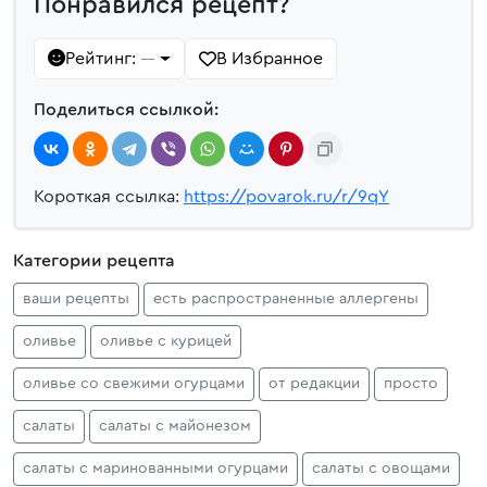
Понравился рецепт?
Рейтинг:
В Избранное
—
Поделиться ссылкой:
Короткая ссылка:
https://povarok.ru/r/9qY
Категории рецепта
ваши рецепты
есть распространенные аллергены
оливье
оливье с курицей
оливье со свежими огурцами
от редакции
просто
салаты
салаты с майонезом
салаты с маринованными огурцами
салаты с овощами