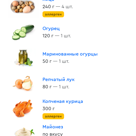
240 г
— 4 шт.
аллерген
Огурец
120 г
— 1 шт.
Маринованные огурцы
50 г
— 1 шт.
Репчатый лук
80 г
— 1 шт.
Копченая курица
300 г
аллерген
Майонез
по вкусу