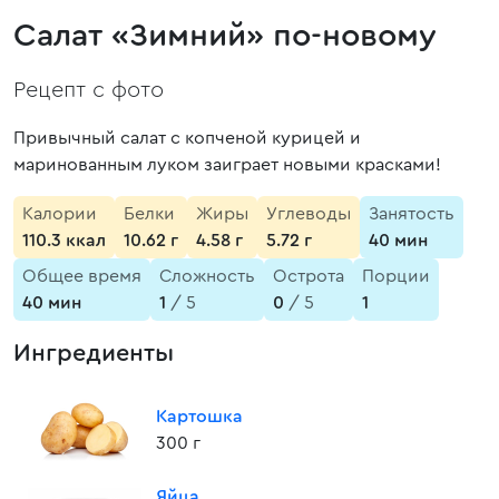
Салат «Зимний» по-новому
Рецепт с фото
Привычный салат с копченой курицей и
маринованным луком заиграет новыми красками!
Калории
Белки
Жиры
Углеводы
Занятость
110.3 ккал
10.62 г
4.58 г
5.72 г
40 мин
Общее время
Сложность
Острота
Порции
40 мин
1
/ 5
0
/ 5
1
Ингредиенты
Картошка
300 г
Яйца