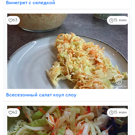
Винегрет с селедкой
63
15 мин
Всесезонный салат коул слоу
42
15 мин