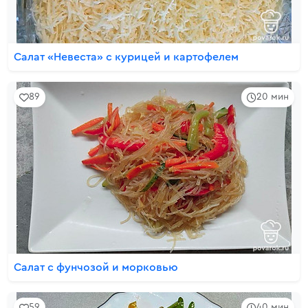
Салат «Невеста» с курицей и картофелем
89
20 мин
Салат с фунчозой и морковью
59
40 мин