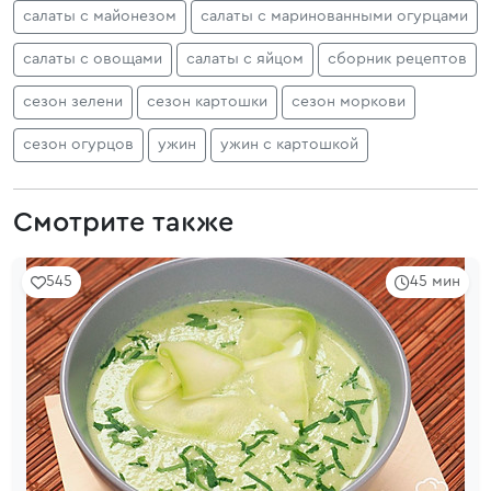
салаты с майонезом
салаты с маринованными огурцами
салаты с овощами
салаты с яйцом
сборник рецептов
сезон зелени
сезон картошки
сезон моркови
сезон огурцов
ужин
ужин с картошкой
Смотрите также
545
45 мин