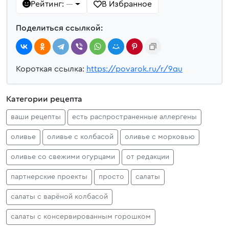
Рейтинг:
В Избранное
—
Поделиться ссылкой:
Короткая ссылка:
https://povarok.ru/r/9qu
Категории рецепта
ваши рецепты
есть распространенные аллергены
оливье
оливье с колбасой
оливье с морковью
оливье со свежими огурцами
от редакции
партнерские проекты
просто
салаты
салаты с варёной колбасой
салаты с консервированным горошком