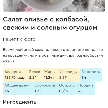
Салат оливье с колбасой,
свежим и соленым огурцом
Рецепт с фото
Всеми любимый салат оливье, готовим его не только
на праздники, но и в обычные дни, для разнообразия
ужина.
Калории
Белки
Жиры
Углеводы
Занятость
155.79 ккал
5.54 г
11.24 г
5.57 г
1 ч
Общее время
Сложность
Острота
Порции
1 ч
1
/ 5
0
/ 5
4
Ингредиенты