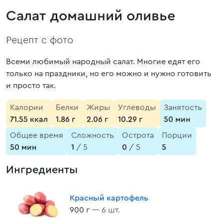
Салат домашний оливье
Рецепт с фото
Всеми любимый народный салат. Многие едят его
только на праздники, но его можно и нужно готовить
и просто так.
Калории
Белки
Жиры
Углеводы
Занятость
71.55 ккал
1.86 г
2.06 г
10.29 г
50 мин
Общее время
Сложность
Острота
Порции
50 мин
1
/ 5
0
/ 5
5
Ингредиенты
Красный картофель
900 г
— 6 шт.