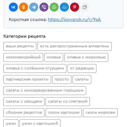
Короткая ссылка:
https://povarok.ru/r/9sA
Категории рецепта
ваши рецепты
есть распространенные аллергены
низкокалорийный
оливье
оливье с морковью
оливье с солёными огурцами
от редакции
партнерские проекты
просто
салаты
салаты с консервированным горошком
салаты с овощами
салаты со сметаной
сборник рецептов
сезон картошки
сезон моркови
ужин
ужин с картошкой