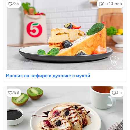
725
1 ч 10 мин
Манник на кефире в духовке с мукой
788
3 ч