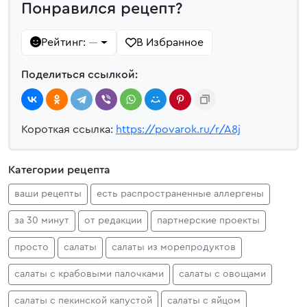
Понравился рецепт?
Рейтинг:
В Избранное
—
Поделиться ссылкой:
Короткая ссылка:
https://povarok.ru/r/A8j
Категории рецепта
ваши рецепты
есть распространенные аллергены
за 30 минут
от редакции
партнерские проекты
просто
салаты
салаты из морепродуктов
салаты с крабовыми палочками
салаты с овощами
салаты с пекинской капустой
салаты с яйцом