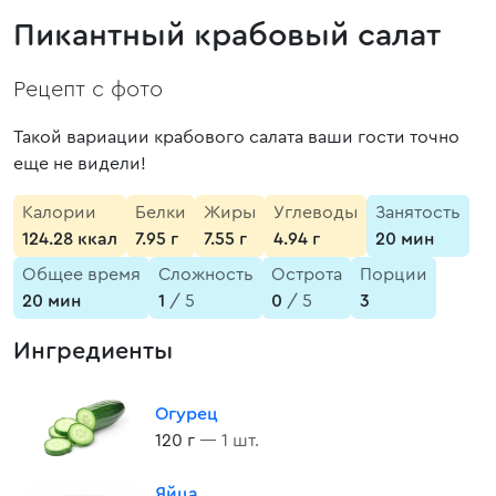
Пикантный крабовый салат
Рецепт с фото
Такой вариации крабового салата ваши гости точно
еще не видели!
Калории
Белки
Жиры
Углеводы
Занятость
124.28 ккал
7.95 г
7.55 г
4.94 г
20 мин
Общее время
Сложность
Острота
Порции
20 мин
1
/ 5
0
/ 5
3
Ингредиенты
Огурец
120 г
— 1 шт.
Яйца