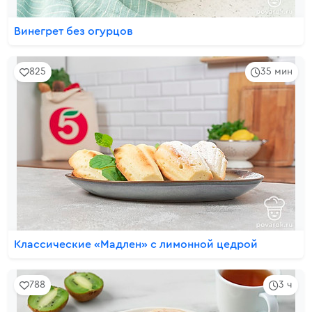
Винегрет без огурцов
825
35 мин
Классические «Мадлен» с лимонной цедрой
788
3 ч