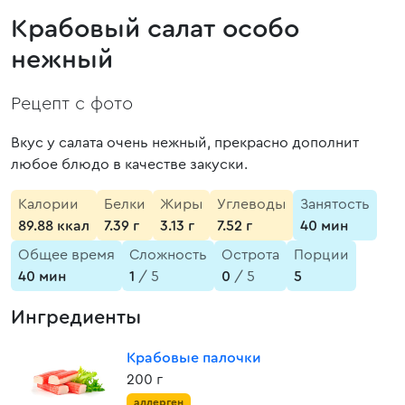
Крабовый салат особо
нежный
Рецепт с фото
Вкус у салата очень нежный, прекрасно дополнит
любое блюдо в качестве закуски.
Калории
Белки
Жиры
Углеводы
Занятость
89.88 ккал
7.39 г
3.13 г
7.52 г
40 мин
Общее время
Сложность
Острота
Порции
40 мин
1
/ 5
0
/ 5
5
Ингредиенты
Крабовые палочки
200 г
аллерген