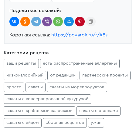
Поделиться ссылкой:
Короткая ссылка:
https://povarok.ru/r/A8s
Категории рецепта
ваши рецепты
есть распространенные аллергены
низкокалорийный
от редакции
партнерские проекты
просто
салаты
салаты из морепродуктов
салаты с консервированной кукурузой
салаты с крабовыми палочками
салаты с овощами
салаты с яйцом
сборник рецептов
ужин