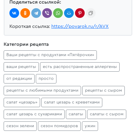
Поделиться ссылкой:
Короткая ссылка:
https://povarok.ru/r/AVX
Категории рецепта
Ваши рецепты с продуктами «Пятёрочки»
ваши рецепты
есть распространенные аллергены
от редакции
просто
рецепты с любимыми продуктами
рецепты с сыром
салат «цезарь»
салат цезарь с креветками
салат цезарь с сухариками
салаты
салаты с сыром
сезон зелени
сезон помидоров
ужин