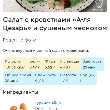
Салат с креветками «А-ля
Цезарь» и сушеным чесноком
Рецепт с фото
Очень вкусный и сочный салат с креветками.
Калории
Белки
Жиры
Углеводы
Занятость
101.56 ккал
8.47 г
5.52 г
4.48 г
25 мин
Общее время
Сложность
Острота
Порции
35 мин
2
/ 5
1
/ 5
1
Ингредиенты
Куриное яйцо
120 г
— 2 шт.