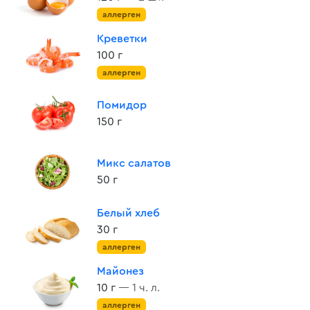
аллерген
Креветки
100 г
аллерген
Помидор
150 г
Микс салатов
50 г
Белый хлеб
30 г
аллерген
Майонез
10 г
— 1 ч. л.
аллерген