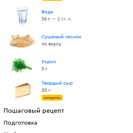
Вода
36 г
— 2 ст. л.
Сушеный чеснок
по вкусу
Укроп
5 г
Твердый сыр
20 г
аллерген
Пошаговый рецепт
Подготовка