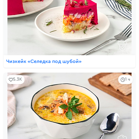
Чизкейк «Селедка под шубой»
5.3K
1 ч