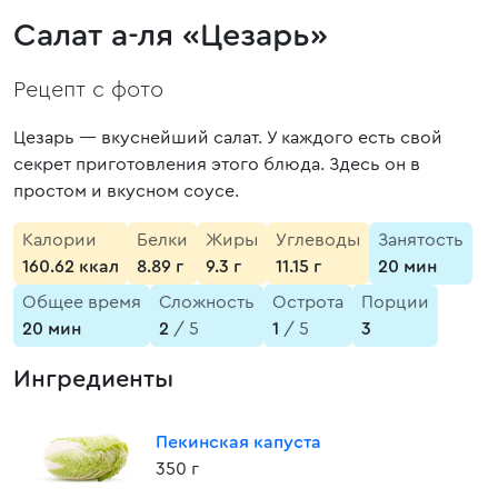
Салат а-ля «Цезарь»
Рецепт с фото
Цезарь — вкуснейший салат. У каждого есть свой
секрет приготовления этого блюда. Здесь он в
простом и вкусном соусе.
Калории
Белки
Жиры
Углеводы
Занятость
160.62 ккал
8.89 г
9.3 г
11.15 г
20 мин
Общее время
Сложность
Острота
Порции
20 мин
2
/ 5
1
/ 5
3
Ингредиенты
Пекинская капуста
350 г