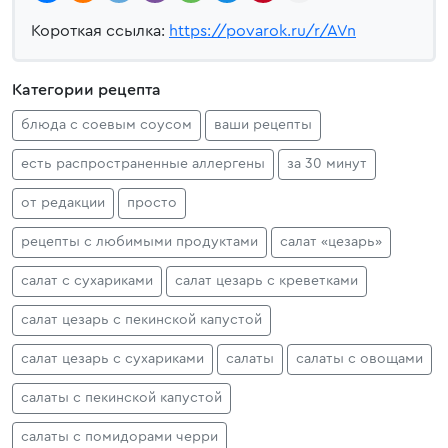
Короткая ссылка:
https://povarok.ru/r/AVn
Категории рецепта
блюда с соевым соусом
ваши рецепты
есть распространенные аллергены
за 30 минут
от редакции
просто
рецепты с любимыми продуктами
салат «цезарь»
салат с сухариками
салат цезарь с креветками
салат цезарь с пекинской капустой
салат цезарь с сухариками
салаты
салаты с овощами
салаты с пекинской капустой
салаты с помидорами черри