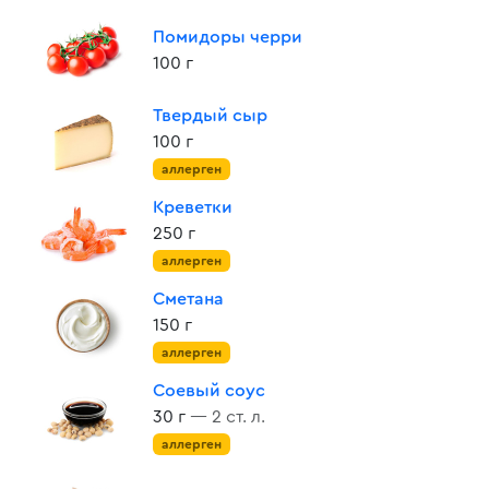
Помидоры черри
100 г
Твердый сыр
100 г
аллерген
Креветки
250 г
аллерген
Сметана
150 г
аллерген
Соевый соус
30 г
— 2 ст. л.
аллерген