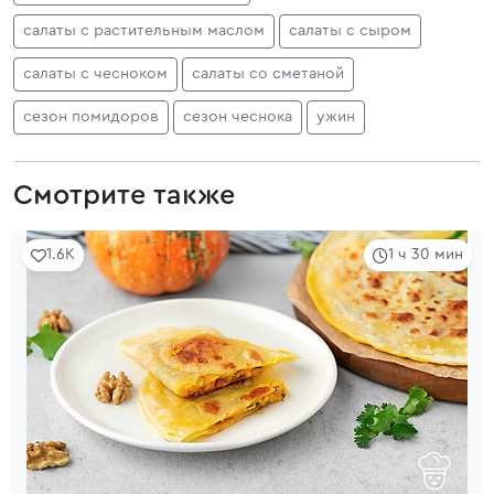
салаты с растительным маслом
салаты с сыром
салаты с чесноком
салаты со сметаной
сезон помидоров
сезон чеснока
ужин
Смотрите также
1.6K
1 ч 30 мин