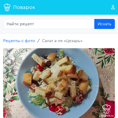
Поварок
Искать
Рецепты с фото
Салат а-ля «Цезарь»