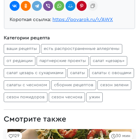
Короткая ссылка:
https://povarok.ru/r/AWX
Категории рецепта
ваши рецепты
есть распространенные аллергены
от редакции
партнерские проекты
салат «цезарь»
салат цезарь с сухариками
салаты
салаты с овощами
салаты с чесноком
сборник рецептов
сезон зелени
сезон помидоров
сезон чеснока
ужин
Смотрите также
129
30 мин