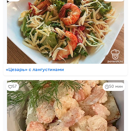
«Цезарь» с лангустинами
57
50 мин