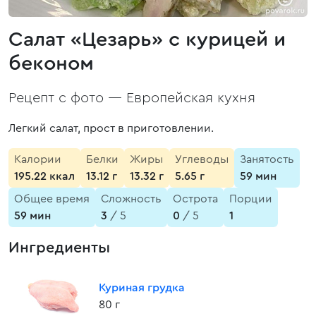
Салат «Цезарь» с курицей и
беконом
Рецепт с фото —
Европейская кухня
Легкий салат, прост в приготовлении.
Калории
Белки
Жиры
Углеводы
Занятость
195.22 ккал
13.12 г
13.32 г
5.65 г
59 мин
Общее время
Сложность
Острота
Порции
59 мин
3
/ 5
0
/ 5
1
Ингредиенты
Куриная грудка
80 г