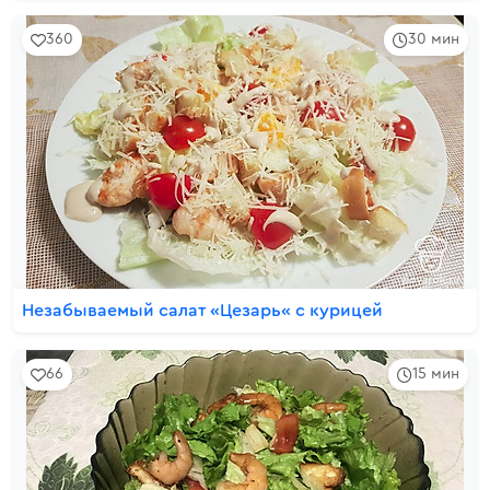
360
30 мин
Незабываемый салат «Цезарь« с курицей
66
15 мин