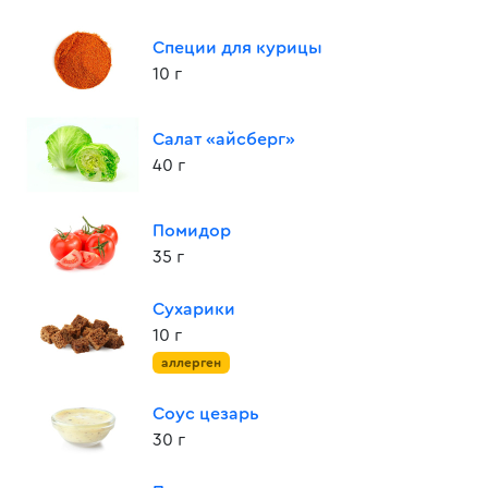
Специи для курицы
10 г
Салат «айсберг»
40 г
Помидор
35 г
Сухарики
10 г
аллерген
Соус цезарь
30 г