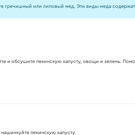
ите гречишный или липовый мед. Эти виды меда содержат
те и обсушите пекинскую капусту, овощи и зелень. Помо
 нашинкуйте пекинскую капусту.