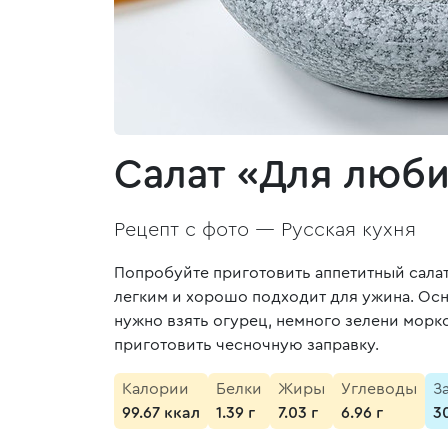
Салат «Для люб
Рецепт с фото —
Русская кухня
Попробуйте приготовить аппетитный салат
легким и хорошо подходит для ужина. Осно
нужно взять огурец, немного зелени мор
приготовить чесночную заправку.
Калории
Белки
Жиры
Углеводы
З
99.67 ккал
1.39 г
7.03 г
6.96 г
3