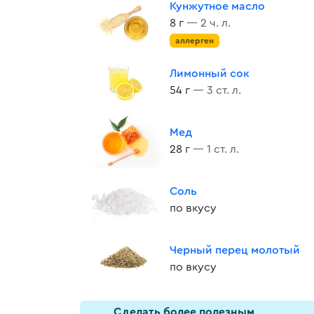
Кунжутное масло
8 г
— 2 ч. л.
аллерген
Лимонный сок
54 г
— 3 ст. л.
Мед
28 г
— 1 ст. л.
Соль
по вкусу
Черный перец молотый
по вкусу
Cделать более полезным