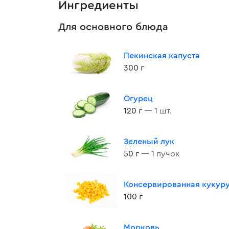
Ингредиенты
Для основного блюда
Пекинская капуста
300 г
Огурец
120 г
— 1 шт.
Зеленый лук
50 г
— 1 пучок
Консервированная кукур
100 г
Морковь