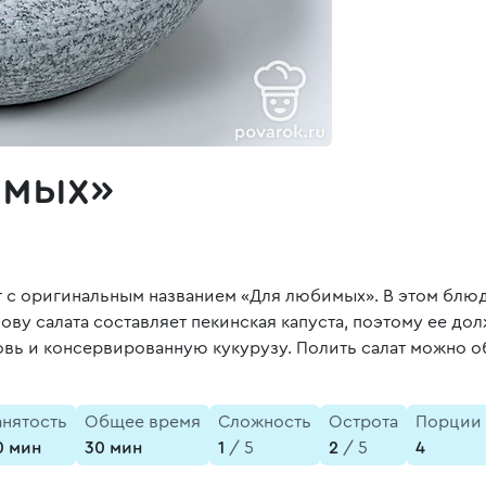
имых»
 с оригинальным названием «Для любимых». В этом блюде
ву салата составляет пекинская капуста, поэтому ее до
ковь и консервированную кукурузу. Полить салат можно 
анятость
Общее время
Сложность
Острота
Порции
0 мин
30 мин
1
/ 5
2
/ 5
4