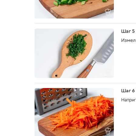
Шаг 5
Измел
Шаг 6
Натри