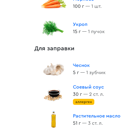
100 г
— 1 шт.
Укроп
15 г
— 1 пучок
Для заправки
Чеснок
5 г
— 1 зубчик
Соевый соус
30 г
— 2 ст. л.
аллерген
Растительное масло
51 г
— 3 ст. л.