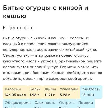
Битые огурцы с кинзой и
кешью
Рецепт с фото
Битые огурцы с кинзой и кешью — совсем не
сложный в исполнении салат, пользующийся
популярностью в ресторанчиках китайской кухни.
Секрет успеха — в заправке из соевого соуса,
кунжутного масла и уксуса. В оригинальном рецепте
используется рисовый уксус. Его можно заменить
столовым или яблочным. Кешью необходимо слегка
обжарить, орешки ярче раскроют свой аромат.
Калории
Белки
Жиры
Углеводы
Занятость
146.05 ккал
1.96 г
11.21 г
5.26 г
15 мин
Общее время
Сложность
Острота
Порции