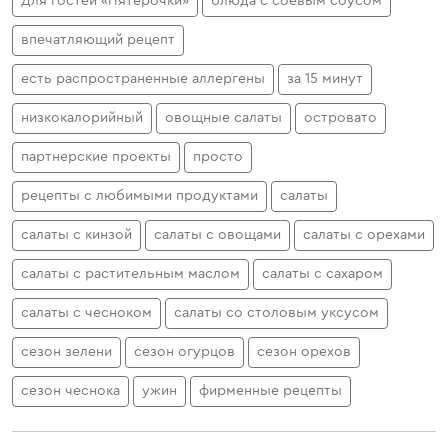
Для гостей «Пятёрочки»
блюда с соевым соусом
впечатляющий рецепт
есть распространенные аллергены
за 15 минут
низкокалорийный
овощные салаты
островато
партнерские проекты
просто
рецепты с любимыми продуктами
салаты
салаты с кинзой
салаты с овощами
салаты с орехами
салаты с растительным маслом
салаты с сахаром
салаты с чесноком
салаты со столовым уксусом
сезон зелени
сезон огурцов
сезон орехов
сезон чеснока
ужин
фирменные рецепты