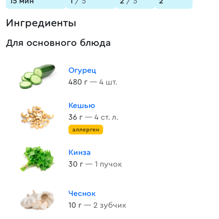
15 мин
1
/ 5
2
/ 5
2
Ингредиенты
Для основного блюда
Огурец
480 г
— 4 шт.
Кешью
36 г
— 4 ст. л.
аллерген
Кинза
30 г
— 1 пучок
Чеснок
10 г
— 2 зубчик