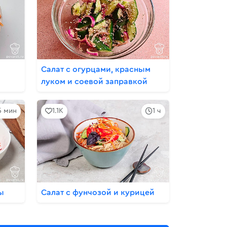
Салат с огурцами, красным
луком и соевой заправкой
5 мин
1.1K
1 ч
ы
Салат с фунчозой и курицей