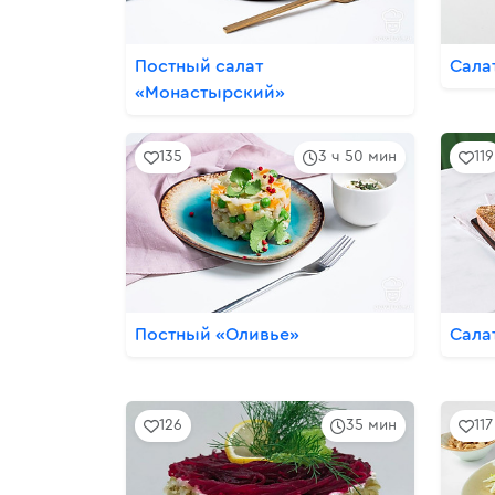
Постный салат
Сала
«Монастырский»
135
3 ч 50 мин
119
Постный «Оливье»
Сала
126
35 мин
117