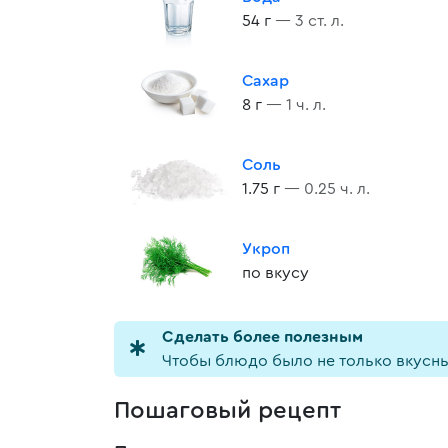
54 г
— 3 ст. л.
Сахар
8 г
— 1 ч. л.
Соль
1.75 г
— 0.25 ч. л.
Укроп
по вкусу
Cделать более полезным
Чтобы блюдо было не только вкусны
Пошаговый рецепт