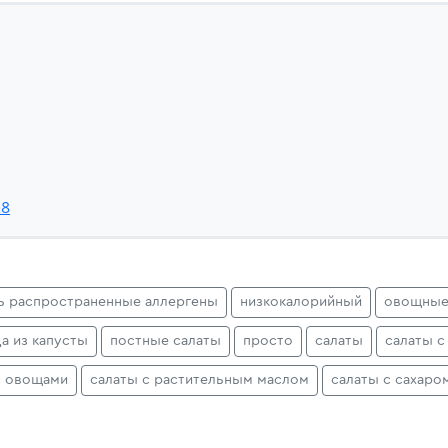
c8
ь распространенные аллергены
низкокалорийный
овощные
а из капусты
постные салаты
просто
салаты
салаты с
с овощами
салаты с растительным маслом
салаты с сахаро