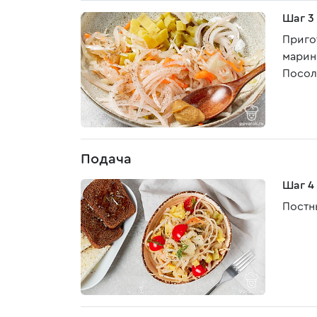
Шаг 3
Приго
марин
Посол
Подача
Шаг 4
Постн