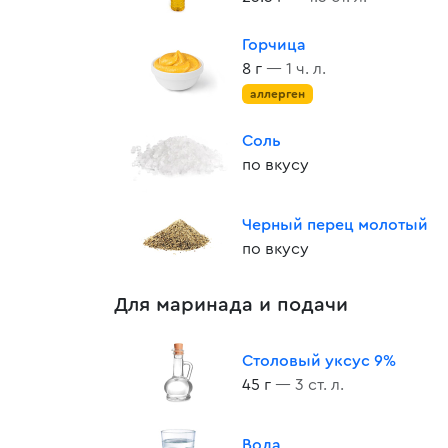
Горчица
8 г
— 1 ч. л.
аллерген
Соль
по вкусу
Черный перец молотый
по вкусу
Для маринада и подачи
Столовый уксус 9%
45 г
— 3 ст. л.
Вода