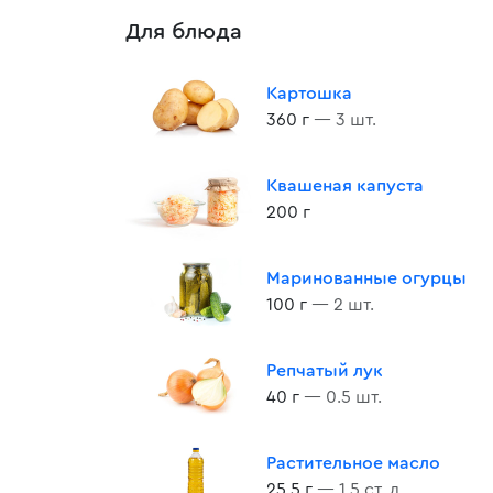
Для блюда
Картошка
360 г
— 3 шт.
Квашеная капуста
200 г
Маринованные огурцы
100 г
— 2 шт.
Репчатый лук
40 г
— 0.5 шт.
Растительное масло
25.5 г
— 1.5 ст. л.