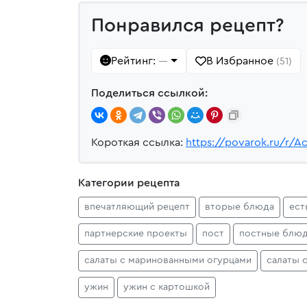
Понравился рецепт?
Рейтинг:
В Избранное
—
(51)
Поделиться ссылкой:
Короткая ссылка:
https://povarok.ru/r/A
Категории рецепта
впечатляющий рецепт
вторые блюда
ест
партнерские проекты
пост
постные блюд
салаты с маринованными огурцами
салаты 
ужин
ужин с картошкой