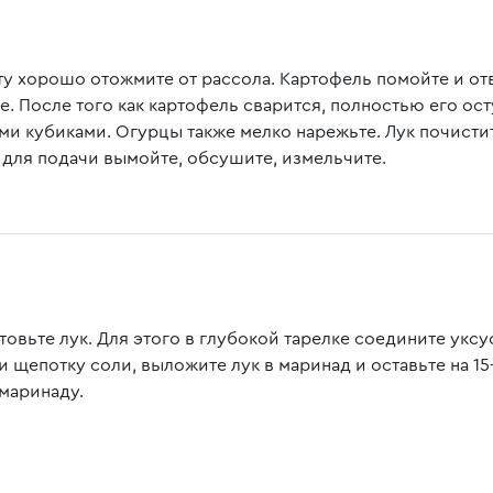
ту хорошо отожмите от рассола. Картофель помойте и от
е. После того как картофель сварится, полностью его ос
ми кубиками. Огурцы также мелко нарежьте. Лук почисти
 для подачи вымойте, обсушите, измельчите.
овьте лук. Для этого в глубокой тарелке соедините уксус
и щепотку соли, выложите лук в маринад и оставьте на 15-
 маринаду.