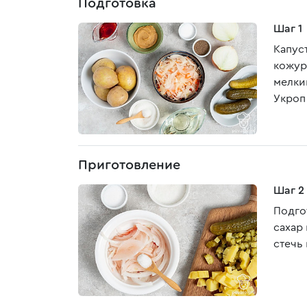
Подготовка
Шаг 1
Капус
кожур
мелки
Укроп
Приготовление
Шаг 2
Подгот
сахар 
стечь