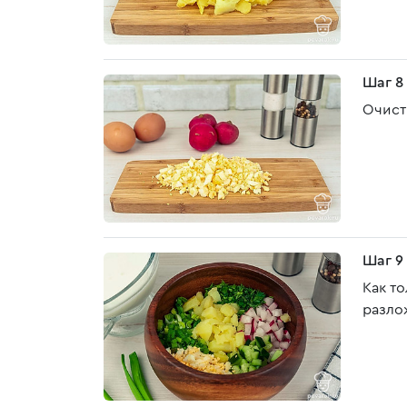
Шаг 8
Очист
Шаг 9
Как т
разло