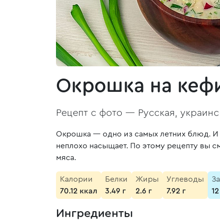
Окрошка на кефи
Рецепт с фото —
Русская, украинс
Окрошка — одно из самых летних блюд. И 
неплохо насыщает. По этому рецепту вы с
мяса.
Калории
Белки
Жиры
Углеводы
З
70.12 ккал
3.49 г
2.6 г
7.92 г
12
Ингредиенты