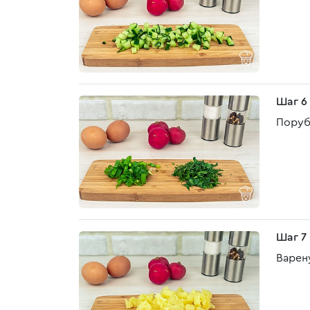
Шаг 6
Поруб
Шаг 7
Варен