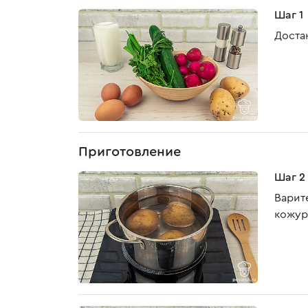
Шаг 1
Доста
Приготовление
Шаг 2
Варит
кожур