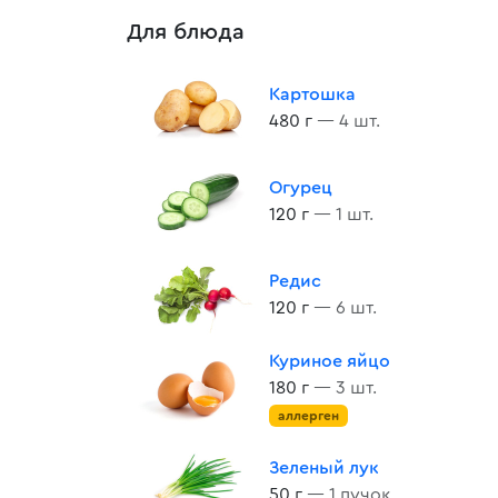
Для блюда
Картошка
480 г
— 4 шт.
Огурец
120 г
— 1 шт.
Редис
120 г
— 6 шт.
Куриное яйцо
180 г
— 3 шт.
аллерген
Зеленый лук
50 г
— 1 пучок