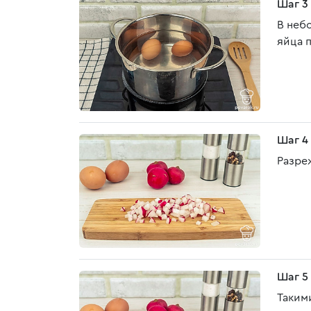
Шаг 3
В неб
яйца 
Шаг 4
Разре
Шаг 5
Таким