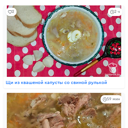
2
2 ч
Щи из квашеной капусты со свиной рулькой
59 мин