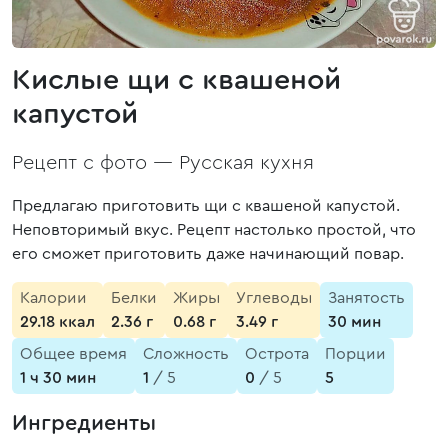
Кислые щи с квашеной
капустой
Рецепт с фото —
Русская кухня
Предлагаю приготовить щи с квашеной капустой.
Неповторимый вкус. Рецепт настолько простой, что
его сможет приготовить даже начинающий повар.
Калории
Белки
Жиры
Углеводы
Занятость
29.18 ккал
2.36 г
0.68 г
3.49 г
30 мин
Общее время
Сложность
Острота
Порции
1 ч 30 мин
1
/ 5
0
/ 5
5
Ингредиенты