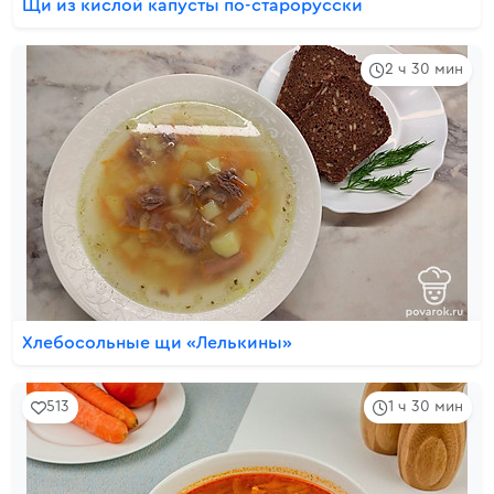
Щи из кислой капусты по-старорусски
2 ч 30 мин
Хлебосольные щи «Лелькины»
513
1 ч 30 мин