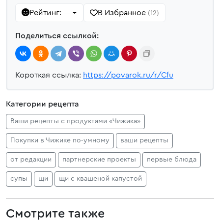
Рейтинг:
В Избранное
—
(12)
Поделиться ссылкой:
Короткая ссылка:
https://povarok.ru/r/Cfu
Категории рецепта
Ваши рецепты с продуктами «Чижика»
Покупки в Чижике по‑умному
ваши рецепты
от редакции
партнерские проекты
первые блюда
супы
щи
щи с квашеной капустой
Смотрите также