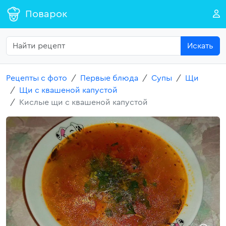
Поварок
Искать
Рецепты с фото
Первые блюда
Супы
Щи
Щи с квашеной капустой
Кислые щи с квашеной капустой