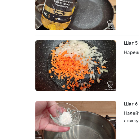
Шаг 5
Нареж
Шаг 6
Налей
ложку