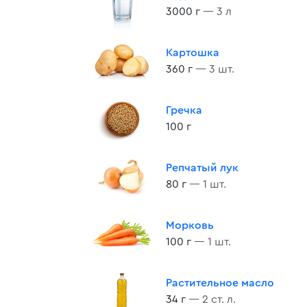
3000 г
— 3 л
Картошка
360 г
— 3 шт.
Гречка
100 г
Репчатый лук
80 г
— 1 шт.
Морковь
100 г
— 1 шт.
Растительное масло
34 г
— 2 ст. л.