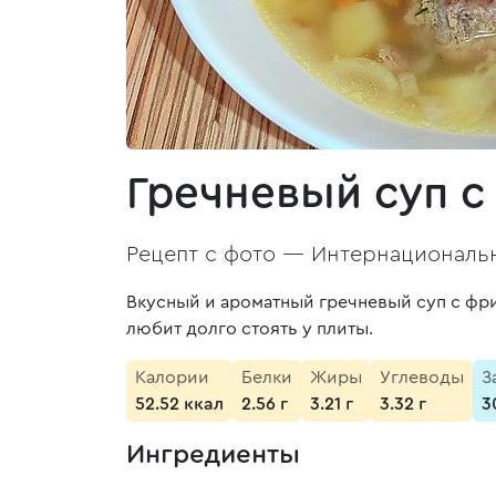
Гречневый суп с
Рецепт с фото —
Интернациональн
Вкусный и ароматный гречневый суп с фри
любит долго стоять у плиты.
Калории
Белки
Жиры
Углеводы
З
52.52 ккал
2.56 г
3.21 г
3.32 г
3
Ингредиенты