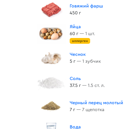
Говяжий фарш
450 г
Яйца
60 г
— 1 шт.
аллерген
Чеснок
5 г
— 1 зубчик
Соль
37.5 г
— 1.5 ст. л.
Черный перец молотый
7 г
— 7 щепотка
Вода