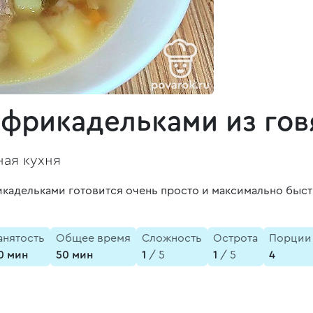
 фрикадельками из го
ая кухня
кадельками готовится очень просто и максимально быстро
анятость
Общее время
Сложность
Острота
Порции
0 мин
50 мин
1
/ 5
1
/ 5
4