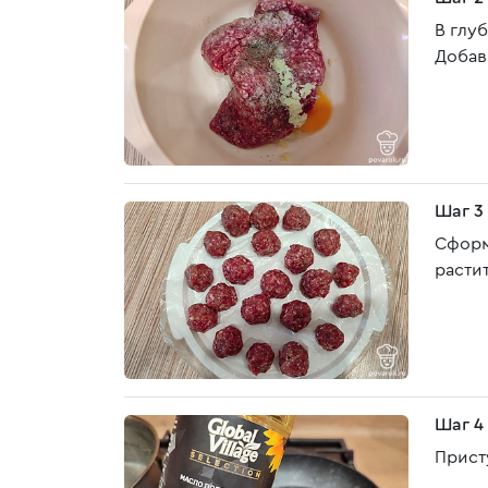
В глу
Добав
Шаг 3
Сформ
расти
Шаг 4
Прист