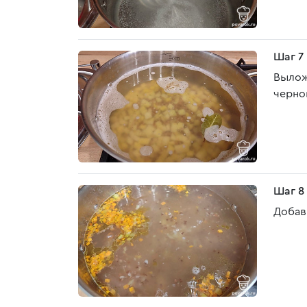
Шаг 7
Вылож
черно
Шаг 8
Добав