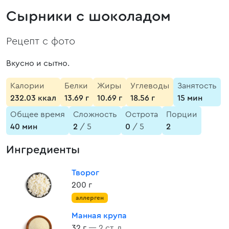
Сырники с шоколадом
Рецепт с фото
Вкусно и сытно.
Калории
Белки
Жиры
Углеводы
Занятость
232.03 ккал
13.69 г
10.69 г
18.56 г
15 мин
Общее время
Сложность
Острота
Порции
40 мин
2
/ 5
0
/ 5
2
Ингредиенты
Творог
200 г
аллерген
Манная крупа
32 г
— 2 ст. л.