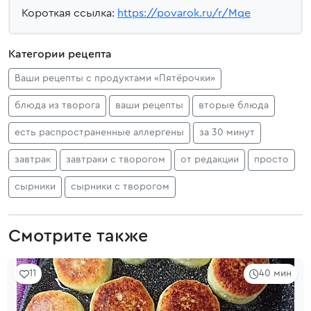
Короткая ссылка:
https://povarok.ru/r/Mqe
Категории рецепта
Ваши рецепты с продуктами «Пятёрочки»
блюда из творога
ваши рецепты
вторые блюда
есть распространенные аллергены
за 30 минут
завтрак
завтраки с творогом
от редакции
просто
сырники
сырники с творогом
Смотрите также
11
40 мин