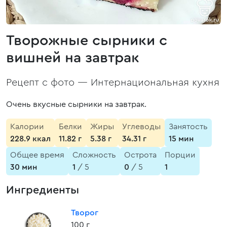
Творожные сырники с
вишней на завтрак
Рецепт с фото —
Интернациональная кухня
Очень вкусные сырники на завтрак.
Калории
Белки
Жиры
Углеводы
Занятость
228.9 ккал
11.82 г
5.38 г
34.31 г
15 мин
Общее время
Сложность
Острота
Порции
30 мин
1
/ 5
0
/ 5
1
Ингредиенты
Творог
100 г