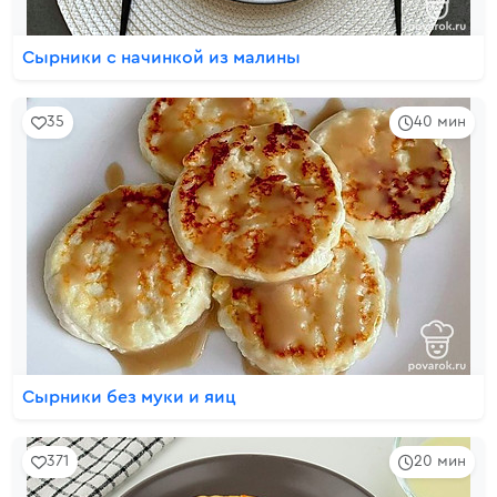
Сырники с начинкой из малины
35
40 мин
Сырники без муки и яиц
371
20 мин