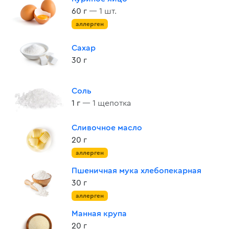
60 г
— 1 шт.
аллерген
Сахар
30 г
Соль
1 г
— 1 щепотка
Сливочное масло
20 г
аллерген
Пшеничная мука хлебопекарная
30 г
аллерген
Манная крупа
20 г