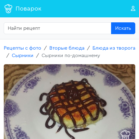
Поварок
Искать
Рецепты с фото
Вторые блюда
Блюда из творога
Сырники
Сырники по-домашнему