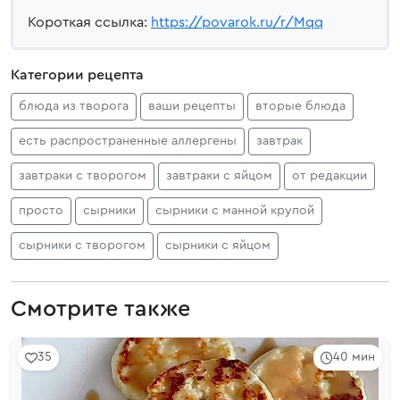
Короткая ссылка:
https://povarok.ru/r/Mqq
Категории рецепта
блюда из творога
ваши рецепты
вторые блюда
есть распространенные аллергены
завтрак
завтраки с творогом
завтраки с яйцом
от редакции
просто
сырники
сырники с манной крупой
сырники с творогом
сырники с яйцом
Смотрите также
35
40 мин