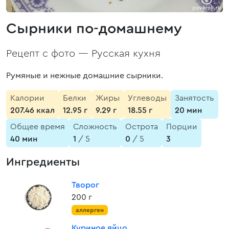
Сырники по-домашнему
Рецепт с фото —
Русская кухня
Румяные и нежные домашние сырники.
Калории
Белки
Жиры
Углеводы
Занятость
207.46 ккал
12.95 г
9.29 г
18.55 г
20 мин
Общее время
Сложность
Острота
Порции
40 мин
1
/ 5
0
/ 5
3
Ингредиенты
Творог
200 г
аллерген
Куриное яйцо