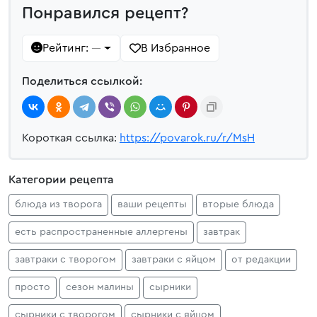
Понравился рецепт?
Рейтинг:
В Избранное
—
Поделиться ссылкой:
Короткая ссылка:
https://povarok.ru/r/MsH
Категории рецепта
блюда из творога
ваши рецепты
вторые блюда
есть распространенные аллергены
завтрак
завтраки с творогом
завтраки с яйцом
от редакции
просто
сезон малины
сырники
сырники с творогом
сырники с яйцом