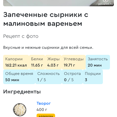
Запеченные сырники с
малиновым вареньем
Рецепт с фото
Вкусные и нежные сырники для всей семьи.
Калории
Белки
Жиры
Углеводы
Занятость
162.21 ккал
11.65 г
4.03 г
19.71 г
20 мин
Общее время
Сложность
Острота
Порции
50 мин
1
/ 5
0
/ 5
3
Ингредиенты
Творог
400 г
аллерген