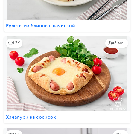
Рулеты из блинов с начинкой
1.7K
45 мин
Хачапури из сосисок