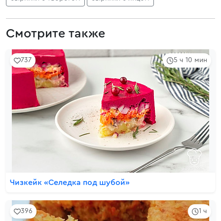
Смотрите также
737
5 ч 10 мин
Чизкейк «Селедка под шубой»
396
1 ч