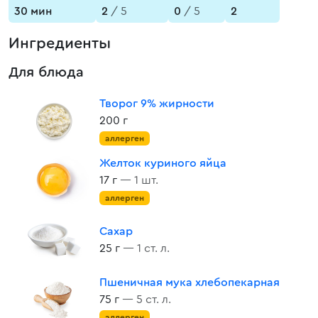
30 мин
2
/ 5
0
/ 5
2
Ингредиенты
Для блюда
Творог 9% жирности
200 г
аллерген
Желток куриного яйца
17 г
— 1 шт.
аллерген
Сахар
25 г
— 1 ст. л.
Пшеничная мука хлебопекарная
75 г
— 5 ст. л.
аллерген