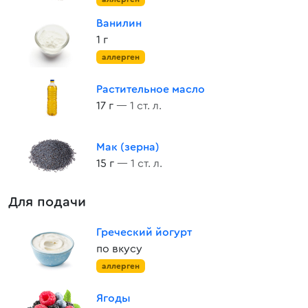
Ванилин
1 г
аллерген
Растительное масло
17 г
— 1 ст. л.
Мак (зерна)
15 г
— 1 ст. л.
Для подачи
Греческий йогурт
по вкусу
аллерген
Ягоды