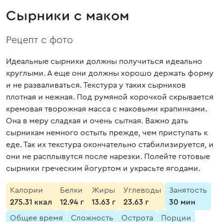
Сырники с маком
Рецепт с фото
Идеальные сырники должны получиться идеально
круглыми. А еще они должны хорошо держать форму
и не разваливаться. Текстура у таких сырников
плотная и нежная. Под румяной корочкой скрывается
кремовая творожная масса с маковыми крапинками.
Она в меру сладкая и очень сытная. Важно дать
сырникам немного остыть прежде, чем приступать к
еде. Так их текстура окончательно стабилизируется, и
они не расплывутся после нарезки. Полейте готовые
сырники греческим йогуртом и украсьте ягодами.
Калории
Белки
Жиры
Углеводы
Занятость
275.31 ккал
12.94 г
13.63 г
23.63 г
30 мин
Общее время
Сложность
Острота
Порции