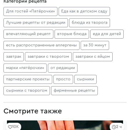
Категории рецепта
Для гостей «Пятёрочки»
Еда как в детском саду
Лучшие рецепты от редакции
блюда из творога
впечатляющий рецепт
вторые блюда
еда для детей
есть распространенные аллергены
за 30 минут
завтрак
завтраки с творогом
завтраки с яйцом
марки «пятёрочки»
от редакции
партнерские проекты
просто
сырники
сырники с творогом
фирменные рецепты
Смотрите также
10K
2 ч