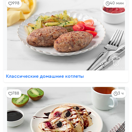
998
40 мин
Классические домашние котлеты
788
3 ч