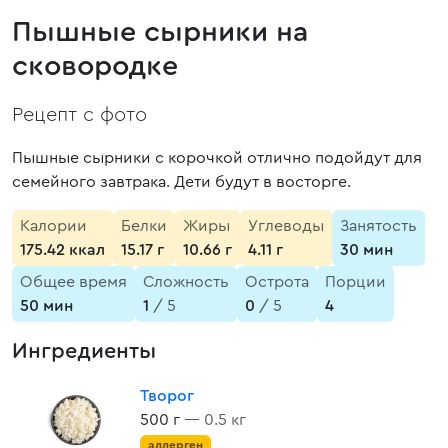
Пышные сырники на
сковородке
Рецепт с фото
Пышные сырники с корочкой отлично подойдут для
семейного завтрака. Дети будут в восторге.
Калории
Белки
Жиры
Углеводы
Занятость
175.42 ккал
15.17 г
10.66 г
4.11 г
30 мин
Общее время
Сложность
Острота
Порции
50 мин
1
/ 5
0
/ 5
4
Ингредиенты
Творог
500 г
— 0.5 кг
аллерген