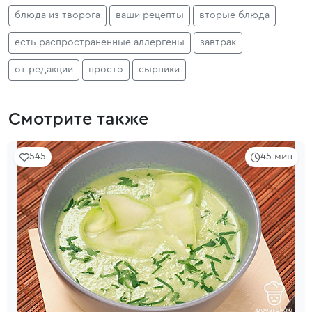
блюда из творога
ваши рецепты
вторые блюда
есть распространенные аллергены
завтрак
от редакции
просто
сырники
Смотрите также
545
45 мин