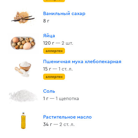
Ванильный сахар
8 г
Яйца
120 г
— 2 шт.
аллерген
Пшеничная мука хлебопекарная
15 г
— 1 ст. л.
аллерген
Соль
1 г
— 1 щепотка
Растительное масло
34 г
— 2 ст. л.