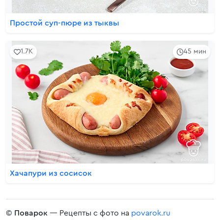
Простой суп-пюре из тыквы
1.7K
45 мин
Хачапури из сосисок
©
Поварок
— Рецепты с фото на
povarok.ru