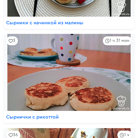
Сырники с начинкой из малины
3
1 ч 31 мин
Сырнички с рикоттой
36
1 ч