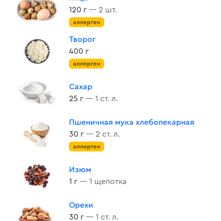
120 г
— 2 шт.
аллерген
Творог
400 г
аллерген
Сахар
25 г
— 1 ст. л.
Пшеничная мука хлебопекарная
30 г
— 2 ст. л.
аллерген
Изюм
1 г
— 1 щепотка
Орехи
30 г
— 1 ст. л.