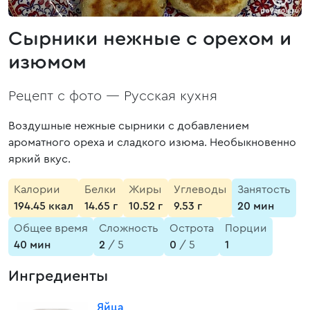
Сырники нежные с орехом и
изюмом
Рецепт с фото —
Русская кухня
Воздушные нежные сырники с добавлением
ароматного ореха и сладкого изюма. Необыкновенно
яркий вкус.
Калории
Белки
Жиры
Углеводы
Занятость
194.45 ккал
14.65 г
10.52 г
9.53 г
20 мин
Общее время
Сложность
Острота
Порции
40 мин
2
/ 5
0
/ 5
1
Ингредиенты
Яйца