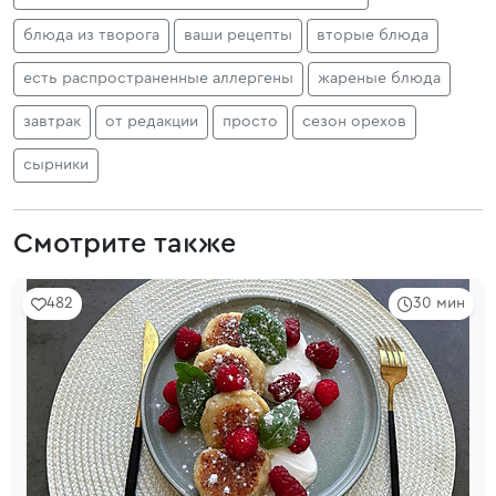
блюда из творога
ваши рецепты
вторые блюда
есть распространенные аллергены
жареные блюда
завтрак
от редакции
просто
сезон орехов
сырники
Смотрите также
482
30 мин