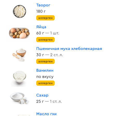
Творог
180 г
аллерген
Яйца
60 г
— 1 шт.
аллерген
Пшеничная мука хлебопекарная
30 г
— 2 ст. л.
аллерген
Ванилин
по вкусу
аллерген
Сахар
25 г
— 1 ст. л.
Масло гхи