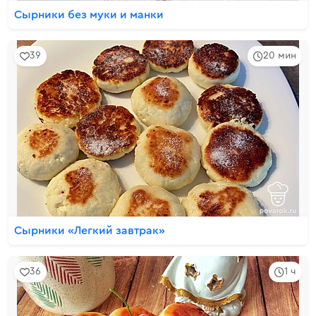
Сырники без муки и манки
39
20 мин
Сырники «Легкий завтрак»
36
1 ч