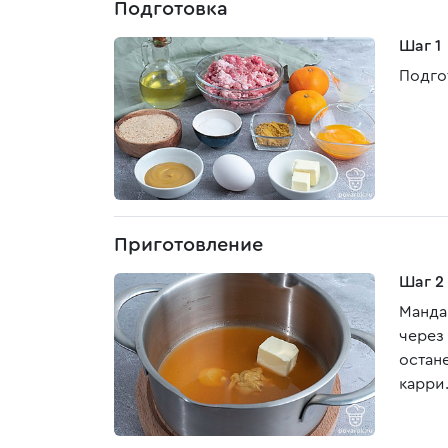
Подготовка
Шаг 1
Подго
Приготовление
Шаг 2
Манда
через 
остан
карри