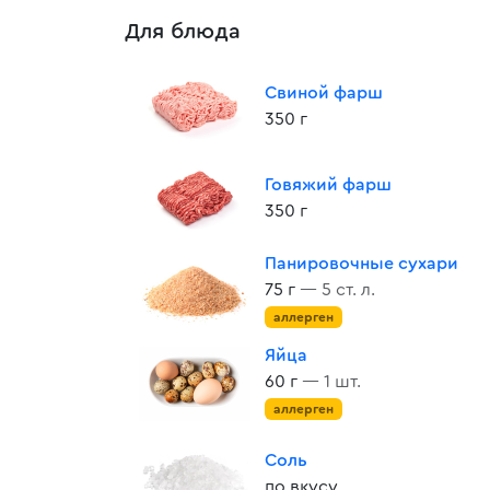
Для блюда
Свиной фарш
350 г
Говяжий фарш
350 г
Панировочные сухари
75 г
— 5 ст. л.
аллерген
Яйца
60 г
— 1 шт.
аллерген
Соль
по вкусу