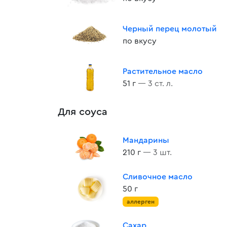
Черный перец молотый
по вкусу
Растительное масло
51 г
— 3 ст. л.
Для соуса
Мандарины
210 г
— 3 шт.
Сливочное масло
50 г
аллерген
Сахар