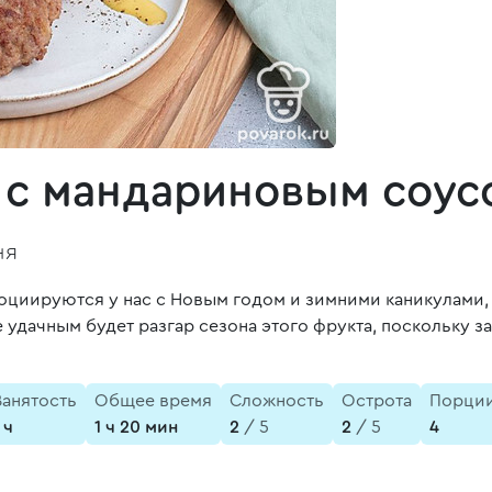
 с мандариновым соус
ня
социируются у нас с Новым годом и зимними каникулами, 
е удачным будет разгар сезона этого фрукта, поскольку 
Занятость
Общее время
Сложность
Острота
Порци
 ч
1 ч 20 мин
2
/ 5
2
/ 5
4