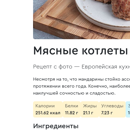
Мясные котлеты
Рецепт с фото —
Европейская кух
Несмотря на то, что мандарины стойко ас
протяжении всего года. Конечно, наиболе
наилучшей сочностью и сладостью.
Калории
Белки
Жиры
Углеводы
251.62 ккал
11.82 г
21.1 г
7.23 г
1
Ингредиенты