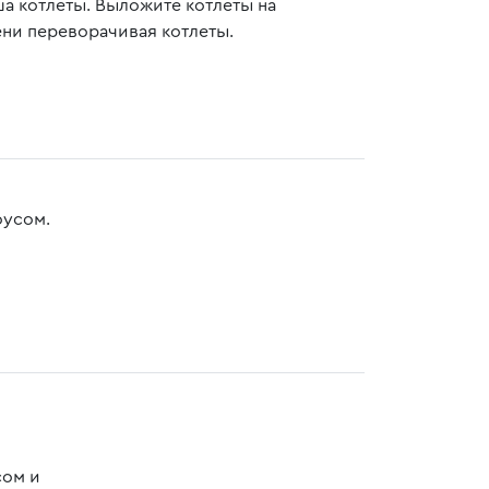
а котлеты. Выложите котлеты на
ени переворачивая котлеты.
оусом.
сом и