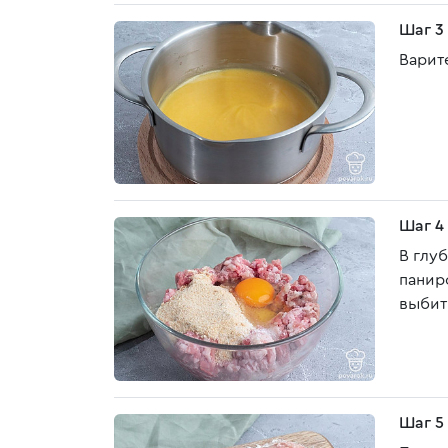
Шаг 3
Варит
Шаг 4
В глу
панир
выбит
Шаг 5