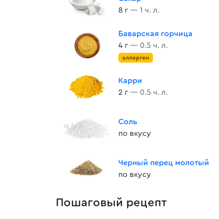
8 г
— 1 ч. л.
Баварская горчица
4 г
— 0.5 ч. л.
аллерген
Карри
2 г
— 0.5 ч. л.
Соль
по вкусу
Черный перец молотый
по вкусу
Пошаговый рецепт