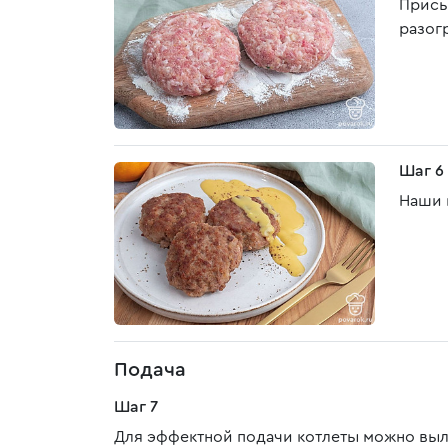
Присы
разог
Шаг 6
Наши 
Подача
Шаг 7
Для эффектной подачи котлеты можно выл