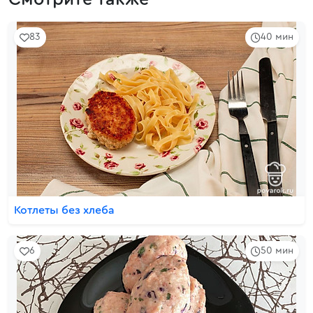
83
40 мин
Котлеты без хлеба
6
50 мин