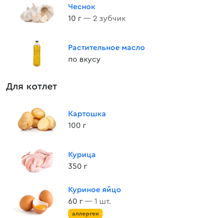
Чеснок
10 г
— 2 зубчик
Растительное масло
по вкусу
Для котлет
Картошка
100 г
Курица
350 г
Куриное яйцо
60 г
— 1 шт.
аллерген