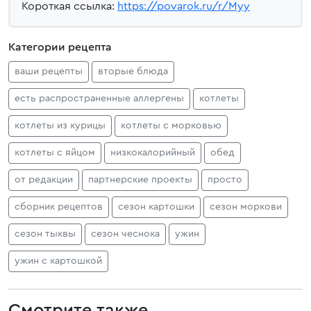
Короткая ссылка:
https://povarok.ru/r/Myy
Категории рецепта
ваши рецепты
вторые блюда
есть распространенные аллергены
котлеты
котлеты из курицы
котлеты с морковью
котлеты с яйцом
низкокалорийный
обед
от редакции
партнерские проекты
просто
сборник рецептов
сезон картошки
сезон моркови
сезон тыквы
сезон чеснока
ужин
ужин с картошкой
Смотрите также