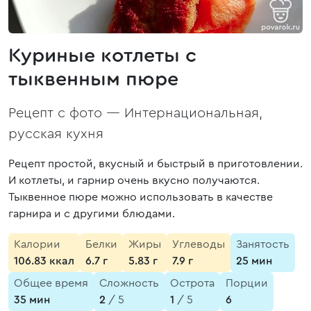
Куриные котлеты с
тыквенным пюре
Рецепт с фото —
Интернациональная,
русская кухня
Рецепт простой, вкусный и быстрый в приготовлении.
И котлеты, и гарнир очень вкусно получаются.
Тыквенное пюре можно использовать в качестве
гарнира и с другими блюдами.
Калории
Белки
Жиры
Углеводы
Занятость
106.83 ккал
6.7 г
5.83 г
7.9 г
25 мин
Общее время
Сложность
Острота
Порции
35 мин
2
/ 5
1
/ 5
6