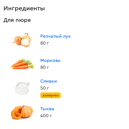
Ингредиенты
Для пюре
Репчатый лук
80 г
Морковь
80 г
Сливки
50 г
аллерген
Тыква
400 г