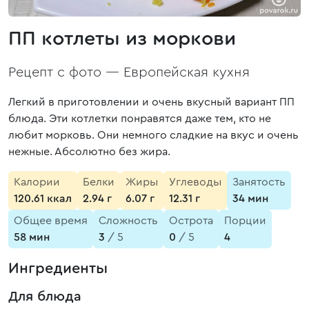
ПП котлеты из моркови
Рецепт с фото —
Европейская кухня
Легкий в приготовлении и очень вкусный вариант ПП
блюда. Эти котлетки понравятся даже тем, кто не
любит морковь. Они немного сладкие на вкус и очень
нежные. Абсолютно без жира.
Калории
Белки
Жиры
Углеводы
Занятость
120.61 ккал
2.94 г
6.07 г
12.31 г
34 мин
Общее время
Сложность
Острота
Порции
58 мин
3
/ 5
0
/ 5
4
Ингредиенты
Для блюда