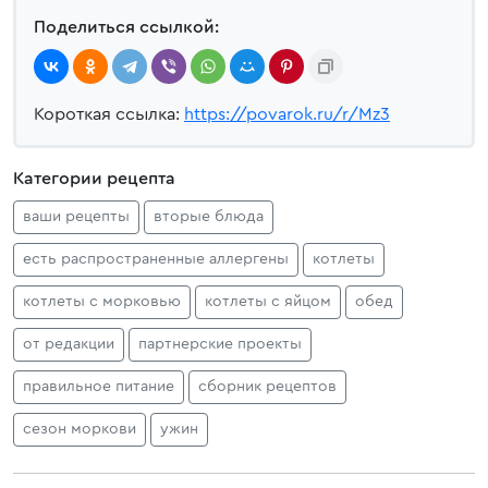
Поделиться ссылкой:
Короткая ссылка:
https://povarok.ru/r/Mz3
Категории рецепта
ваши рецепты
вторые блюда
есть распространенные аллергены
котлеты
котлеты с морковью
котлеты с яйцом
обед
от редакции
партнерские проекты
правильное питание
сборник рецептов
сезон моркови
ужин